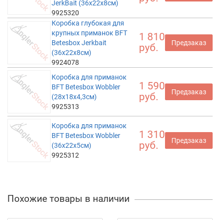
JerkBait (36x22x8см)
9925320
Коробка глубокая для
крупных приманок BFT
1 810
Betesbox Jerkbait
Предзаказ
руб.
(36x22x8см)
9924078
Коробка для приманок
1 590
BFT Betesbox Wobbler
Предзаказ
руб.
(28x18x4,3см)
9925313
Коробка для приманок
1 310
BFT Betesbox Wobbler
Предзаказ
руб.
(36x22x5см)
9925312
Похожие товары в наличии