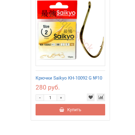
Крючки Saikyo KH-10092 G №10
280 руб.
-
+
Купить