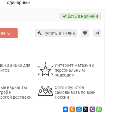
одинарный
Есть в наличии
пить
Купить в 1 клик
ки и акции для
Интернет магазин с
ентов
персональным
подходом
ные варианты
Сотни пунктов
трой и
самовывоза по всей
рогой доставки
России