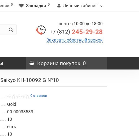
0
0
ение
Закладки
Личный кабинет
пн-пт с 10-00 до 18-00
245-29-28
+7 (812)
Заказать обратный звонок
ы
Корзина
покупок
: 0
Saikyo KH-10092 G №10
0 отзывов
Gold
00-00038583
10
есть
10