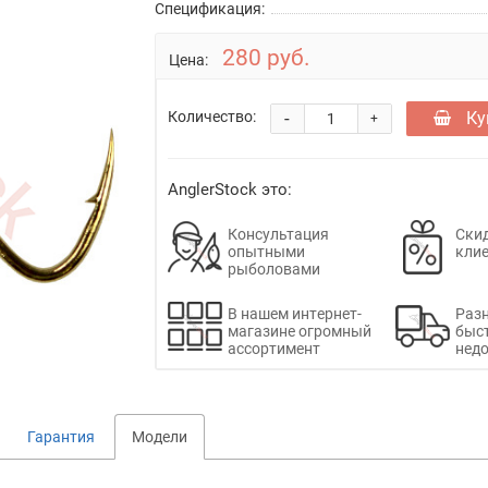
Спецификация:
280 руб.
Цена:
-
Ку
Количество:
+
AnglerStock это:
Консультация
Скид
опытными
кли
рыболовами
В нашем интернет-
Раз
магазине огромный
быс
ассортимент
недо
Гарантия
Модели