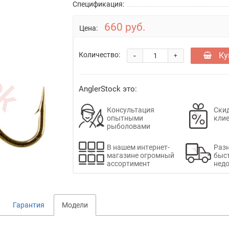
Спецификация:
660 руб.
Цена:
-
Ку
Количество:
+
AnglerStock это:
Консультация
Скид
опытными
кли
рыболовами
В нашем интернет-
Раз
магазине огромный
быс
ассортимент
недо
Гарантия
Модели