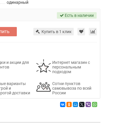
одинарный
Есть в наличии
пить
Купить в 1 клик
ки и акции для
Интернет магазин с
ентов
персональным
подходом
ные варианты
Сотни пунктов
трой и
самовывоза по всей
рогой доставки
России