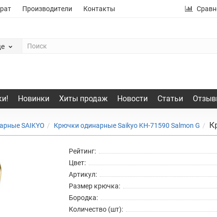
рат
Производители
Контакты
Сравн
де
и!
Новинки
Хиты продаж
Новости
Статьи
Отзыв
К
арные SAIKYO
Крючки одинарные Saikyo KH-71590 Salmon G
Рейтинг:
Цвет:
Артикул:
Размер крючка:
Бородка:
Количество (шт):