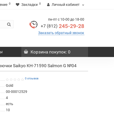
0
0
ение
Закладки
Личный кабинет
пн-пт с 10-00 до 18-00
245-29-28
+7 (812)
Заказать обратный звонок
ы
Корзина
покупок
: 0
рючки Saikyo KH-71590 Salmon G №04
0 отзывов
Gold
00-00012529
4
есть
10