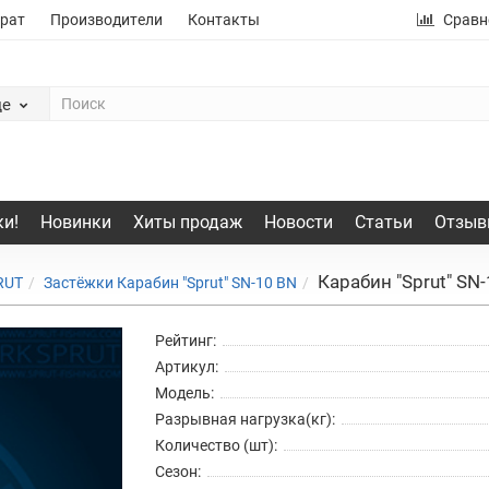
рат
Производители
Контакты
Сравн
де
и!
Новинки
Хиты продаж
Новости
Статьи
Отзыв
Карабин "Sprut" SN
RUT
Застёжки Карабин "Sprut" SN-10 BN
Рейтинг:
Артикул:
Модель:
Разрывная нагрузка(кг):
Количество (шт):
Сезон: