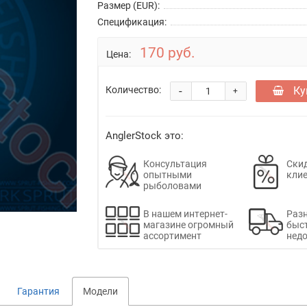
Размер (EUR):
Спецификация:
170 руб.
Цена:
-
Ку
Количество:
+
AnglerStock это:
Консультация
Скид
опытными
кли
рыболовами
В нашем интернет-
Раз
магазине огромный
быс
ассортимент
недо
Гарантия
Модели