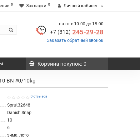
0
0
ение
Закладки
Личный кабинет
пн-пт с 10-00 до 18-00
245-29-28
+7 (812)
Заказать обратный звонок
ы
Корзина
покупок
: 0
-10 BN #0/10kg
0 отзывов
Sprut32648
Danish Snap
10
6
зима, лето