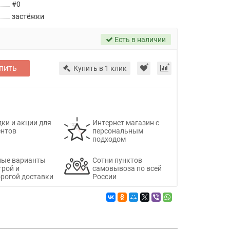
#0
застёжки
Есть в наличии
пить
Купить в 1 клик
ки и акции для
Интернет магазин с
ентов
персональным
подходом
ные варианты
Сотни пунктов
трой и
самовывоза по всей
рогой доставки
России