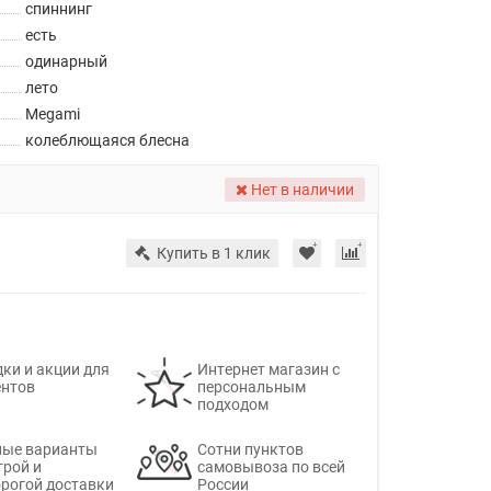
спиннинг
есть
одинарный
лето
Megami
колеблющаяся блесна
Нет в наличии
Купить в 1 клик
ки и акции для
Интернет магазин с
ентов
персональным
подходом
ные варианты
Сотни пунктов
трой и
самовывоза по всей
рогой доставки
России