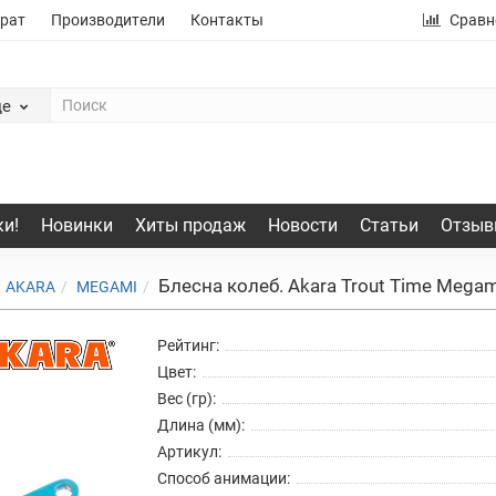
рат
Производители
Контакты
Сравн
де
и!
Новинки
Хиты продаж
Новости
Статьи
Отзыв
Блесна колеб. Akara Trout Time Megami
AKARA
MEGAMI
Рейтинг:
Цвет:
Вес (гр):
Длина (мм):
Артикул:
Способ анимации: