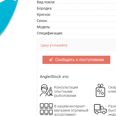
Вид ловли:
Бородка:
Крючок:
Сезон:
Модель:
Спецификация:
Цену уточняйте
Сообщить о поступлении
AnglerStock это:
Консультация
Скид
опытными
кли
рыболовами
В нашем интернет-
Раз
магазине огромный
быс
ассортимент
недо