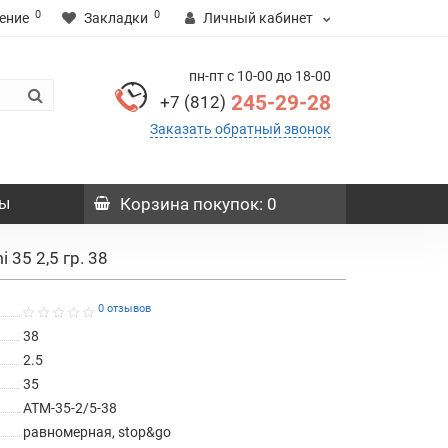
0
0
ение
Закладки
Личный кабинет
пн-пт с 10-00 до 18-00
245-29-28
+7 (812)
Заказать обратный звонок
ы
Корзина
покупок
: 0
 35 2,5 гр. 38
0 отзывов
38
2.5
35
ATM-35-2/5-38
равномерная, stop&go