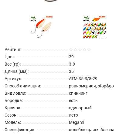
Рейтинг:
Цвет:
29
Вес (гр):
3.8
Длина (мм):
35
Артикул:
ATM-35-3/8-29
Способ анимации:
равномерная, stop&go
Вид ловли:
спиннинг
Бородка:
есть
Крючок:
одинарный
Сезон:
лето
Модель:
Megami
Спецификация:
колеблющаяся блесна