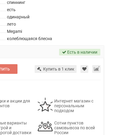
спиннинг
есть
одинарный
лето
Megami
колеблющаяся блесна
Есть в наличии
пить
Купить в 1 клик
ки и акции для
Интернет магазин с
ентов
персональным
подходом
ные варианты
Сотни пунктов
трой и
самовывоза по всей
рогой доставки
России