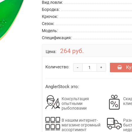
Вид ловли:
Бородка:
Крючок:
Сезон:
Модель:
Спецификация:
264 руб.
Цена:
-
Ку
Количество:
+
AnglerStock это:
Консультация
Скид
опытными
кли
рыболовами
В нашем интернет-
Раз
магазине огромный
быс
ассортимент
недо