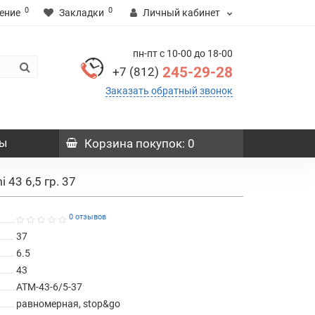
0
0
ение
Закладки
Личный кабинет
пн-пт с 10-00 до 18-00
245-29-28
+7 (812)
Заказать обратный звонок
ы
Корзина
покупок
: 0
 43 6,5 гр. 37
0 отзывов
37
6.5
43
ATM-43-6/5-37
равномерная, stop&go