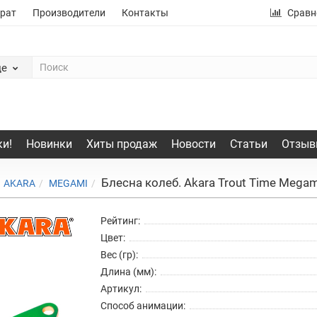
рат
Производители
Контакты
Сравн
де
и!
Новинки
Хиты продаж
Новости
Статьи
Отзыв
Блесна колеб. Akara Trout Time Megami
AKARA
MEGAMI
Рейтинг:
Цвет:
Вес (гр):
Длина (мм):
Артикул:
Способ анимации: