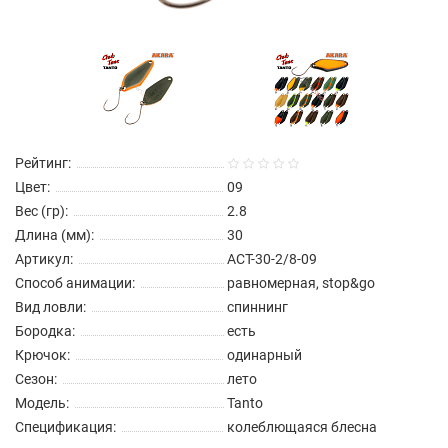
Рейтинг:
Цвет:
09
Вес (гр):
2.8
Длина (мм):
30
Артикул:
ACT-30-2/8-09
Способ анимации:
равномерная, stop&go
Вид ловли:
спиннинг
Бородка:
есть
Крючок:
одинарный
Сезон:
лето
Модель:
Tanto
Спецификация:
колеблющаяся блесна