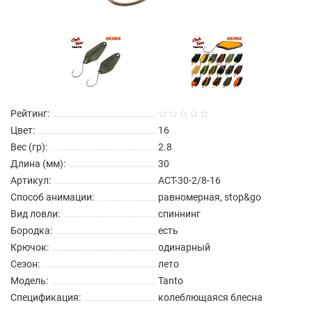
Рейтинг:
Цвет:
16
Вес (гр):
2.8
Длина (мм):
30
Артикул:
ACT-30-2/8-16
Способ анимации:
равномерная, stop&go
Вид ловли:
спиннинг
Бородка:
есть
Крючок:
одинарный
Сезон:
лето
Модель:
Tanto
Спецификация:
колеблющаяся блесна