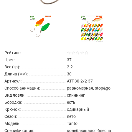
Рейтинг:
Цвет:
37
Вес (гр):
2.2
Длина (мм):
30
Артикул:
ATT-30-2/2-37
Способ анимации:
равномерная, stop&go
Вид ловли:
спиннинг
Бородка:
есть
Крючок:
одинарный
Сезон:
лето
Модель:
Tanto
Спецификация:
колеблющаяся блесна