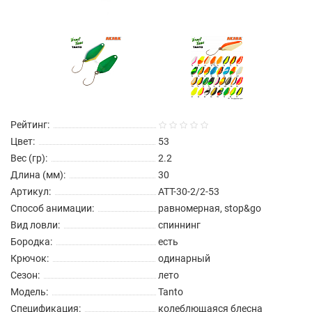
Рейтинг:
Цвет:
53
Вес (гр):
2.2
Длина (мм):
30
Артикул:
ATT-30-2/2-53
Способ анимации:
равномерная, stop&go
Вид ловли:
спиннинг
Бородка:
есть
Крючок:
одинарный
Сезон:
лето
Модель:
Tanto
Спецификация:
колеблющаяся блесна