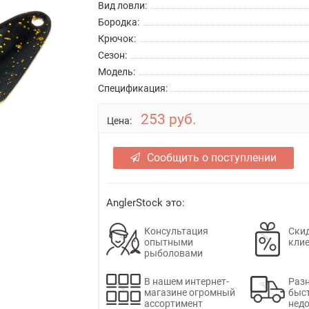
Вид ловли:
Бородка:
Крючок:
Сезон:
Модель:
Спецификация:
253 руб.
Цена:
Сообщить о поступлении
AnglerStock это:
Консультация
Скид
опытными
кли
рыболовами
В нашем интернет-
Раз
магазине огромный
быс
ассортимент
недо