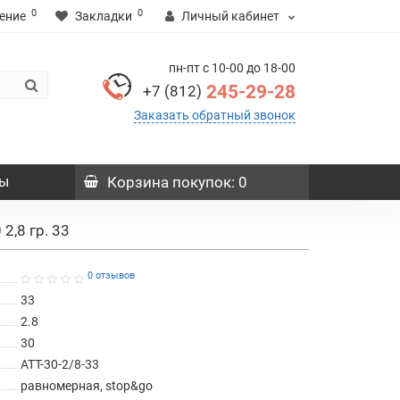
0
0
ение
Закладки
Личный кабинет
пн-пт с 10-00 до 18-00
245-29-28
+7 (812)
Заказать обратный звонок
ы
Корзина
покупок
: 0
2,8 гр. 33
0 отзывов
33
2.8
30
ATT-30-2/8-33
равномерная, stop&go