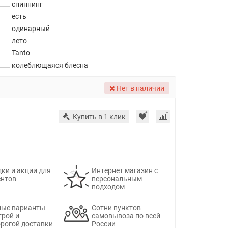
спиннинг
есть
одинарный
лето
Tanto
колеблющаяся блесна
Нет в наличии
Купить в 1 клик
ки и акции для
Интернет магазин с
ентов
персональным
подходом
ные варианты
Сотни пунктов
трой и
самовывоза по всей
рогой доставки
России