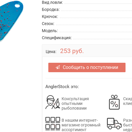
Вид ловли:
Бородка:
Крючок:
Сезон:
Модель:
Спецификация:
253 руб.
Цена:
Сообщить о поступлении
AnglerStock это:
Консультация
Скид
опытными
кли
рыболовами
В нашем интернет-
Раз
магазине огромный
быс
ассортимент
недо