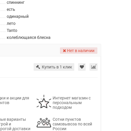
спиннинг
есть
одинарный
лето
Tanto
колеблющаяся блесна
Нет в наличии
Купить в 1 клик
ки и акции для
Интернет магазин с
ентов
персональным
подходом
ные варианты
Сотни пунктов
трой и
самовывоза по всей
рогой доставки
России