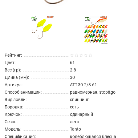
Рейтинг:
Цвет:
61
Вес (гр):
2.8
Длина (мм):
30
Артикул:
ATT-30-2/8-61
Способ анимации:
равномерная, stop&go
Вид ловли:
спиннинг
Бородка:
есть
Крючок:
одинарный
Сезон:
лето
Модель:
Tanto
Спецификация:
колеблющаяся блесна