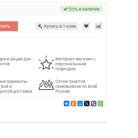
Есть в наличии
пить
Купить в 1 клик
ки и акции для
Интернет магазин с
ентов
персональным
подходом
ные варианты
Сотни пунктов
трой и
самовывоза по всей
рогой доставки
России