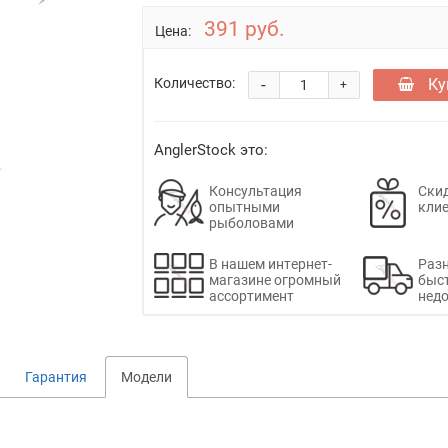
391 руб.
Цена:
-
Ку
Количество:
+
AnglerStock это:
Консультация
Скид
опытными
кли
рыболовами
В нашем интернет-
Раз
магазине огромный
быс
ассортимент
недо
Гарантия
Модели