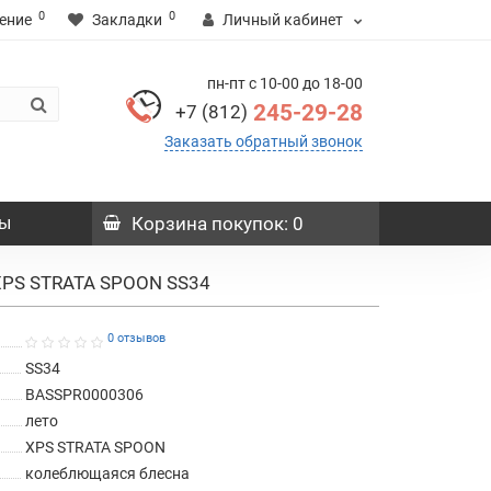
0
0
ение
Закладки
Личный кабинет
пн-пт с 10-00 до 18-00
245-29-28
+7 (812)
Заказать обратный звонок
ы
Корзина
покупок
: 0
XPS STRATA SPOON SS34
0 отзывов
SS34
BASSPR0000306
лето
XPS STRATA SPOON
колеблющаяся блесна