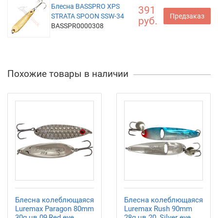
Блесна BASSPRO XPS
391
STRATA SPOON SSW-34
Предзаказ
руб.
BASSPR0000308
Похожие товары в наличии
Блесна колеблющаяся
Блесна колеблющаяся
Luremax Paragon 80mm
Luremax Rush 90mm
30g цв.09,Red eye
28g цв.20, Silver eye