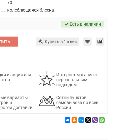
70
колеблющаяся блесна
Есть в наличии
пить
Купить в 1 клик
ки и акции для
Интернет магазин с
ентов
персональным
подходом
ные варианты
Сотни пунктов
трой и
самовывоза по всей
рогой доставки
России