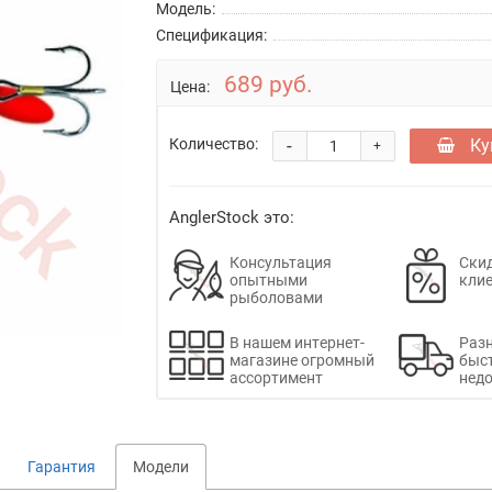
Модель:
Спецификация:
689 руб.
Цена:
-
Ку
Количество:
+
AnglerStock это:
Консультация
Скид
опытными
кли
рыболовами
В нашем интернет-
Раз
магазине огромный
быс
ассортимент
недо
Гарантия
Модели