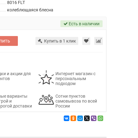
8016 FLT
колеблющаяся блесна
Есть в наличии
пить
Купить в 1 клик
ки и акции для
Интернет магазин с
ентов
персональным
подходом
ные варианты
Сотни пунктов
трой и
самовывоза по всей
рогой доставки
России