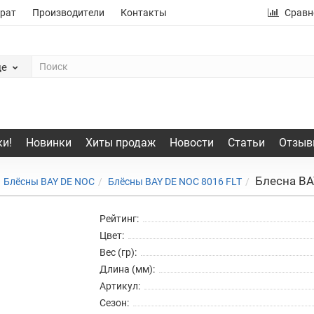
рат
Производители
Контакты
Сравн
де
и!
Новинки
Хиты продаж
Новости
Статьи
Отзыв
Блесна BA
Блёсны BAY DE NOC
Блёсны BAY DE NOC 8016 FLT
Рейтинг:
Цвет:
Вес (гр):
Длина (мм):
Артикул:
Сезон: