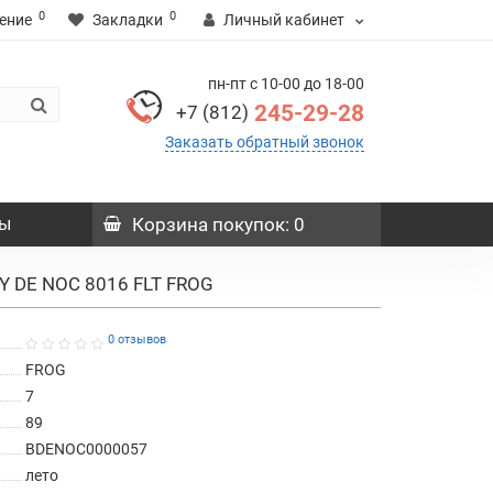
0
0
ение
Закладки
Личный кабинет
пн-пт с 10-00 до 18-00
245-29-28
+7 (812)
Заказать обратный звонок
ы
Корзина
покупок
: 0
Y DE NOC 8016 FLT FROG
0 отзывов
FROG
7
89
BDENOC0000057
лето