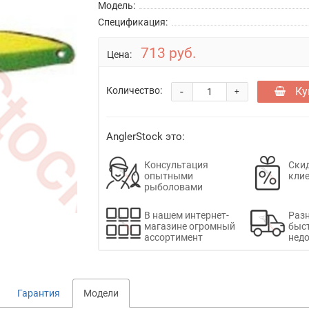
Модель:
Спецификация:
713 руб.
Цена:
-
Ку
Количество:
+
AnglerStock это:
Консультация
Скид
опытными
кли
рыболовами
В нашем интернет-
Раз
магазине огромный
быс
ассортимент
недо
Гарантия
Модели