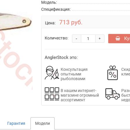
Модель:
Спецификация:
713 руб.
Цена:
-
Ку
Количество:
+
AnglerStock это:
Консультация
Скид
опытными
кли
рыболовами
В нашем интернет-
Раз
магазине огромный
быс
ассортимент
недо
Гарантия
Модели