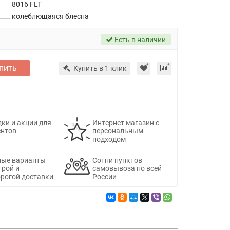
8016 FLT
колеблющаяся блесна
Есть в наличии
пить
Купить в 1 клик
ки и акции для
Интернет магазин с
ентов
персональным
подходом
ные варианты
Сотни пунктов
трой и
самовывоза по всей
рогой доставки
России