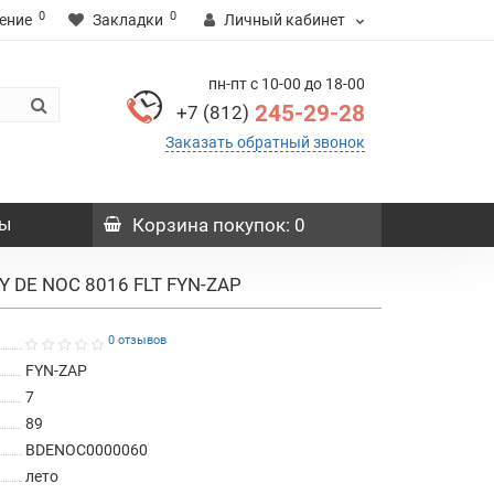
0
0
ение
Закладки
Личный кабинет
пн-пт с 10-00 до 18-00
245-29-28
+7 (812)
Заказать обратный звонок
ы
Корзина
покупок
: 0
Y DE NOC 8016 FLT FYN-ZAP
0 отзывов
FYN-ZAP
7
89
BDENOC0000060
лето