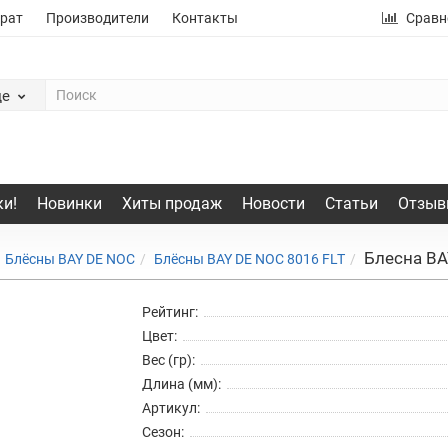
рат
Производители
Контакты
Сравн
де
и!
Новинки
Хиты продаж
Новости
Статьи
Отзыв
Блесна BA
Блёсны BAY DE NOC
Блёсны BAY DE NOC 8016 FLT
Рейтинг:
Цвет:
Вес (гр):
Длина (мм):
Артикул:
Сезон: