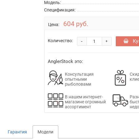
Модель:
Спецификация:
604 руб.
Цена:
-
Ку
Количество:
+
AnglerStock это:
Консультация
Скид
опытными
кли
рыболовами
В нашем интернет-
Раз
магазине огромный
быс
ассортимент
недо
Гарантия
Модели