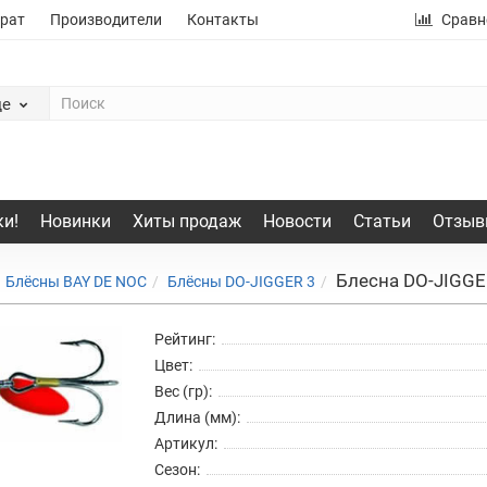
рат
Производители
Контакты
Сравн
де
и!
Новинки
Хиты продаж
Новости
Статьи
Отзыв
Блесна DO-JIGGE
Блёсны BAY DE NOC
Блёсны DO-JIGGER 3
Рейтинг:
Цвет:
Вес (гр):
Длина (мм):
Артикул:
Сезон: