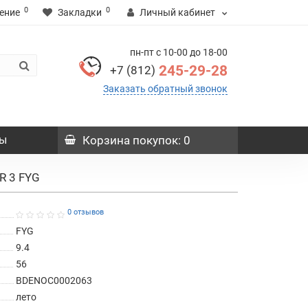
0
0
ение
Закладки
Личный кабинет
пн-пт с 10-00 до 18-00
245-29-28
+7 (812)
Заказать обратный звонок
ы
Корзина
покупок
: 0
R 3 FYG
0 отзывов
FYG
9.4
56
BDENOC0002063
лето