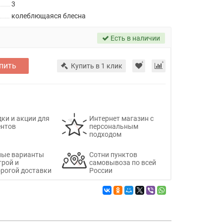
3
колеблющаяся блесна
Есть в наличии
пить
Купить в 1 клик
ки и акции для
Интернет магазин с
ентов
персональным
подходом
ные варианты
Сотни пунктов
трой и
самовывоза по всей
рогой доставки
России