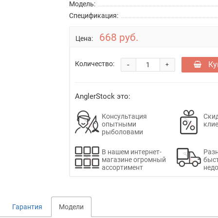
Модель:
Спецификация:
668 руб.
Цена:
-
Ку
Количество:
+
AnglerStock это:
Консультация
Скид
опытными
кли
рыболовами
В нашем интернет-
Раз
магазине огромный
быс
ассортимент
недо
Гарантия
Модели