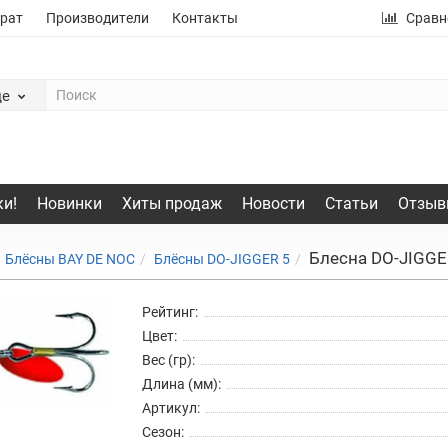
рат
Производители
Контакты
Сравн
де
и!
Новинки
Хиты продаж
Новости
Статьи
Отзыв
Блесна DO-JIGGE
Блёсны BAY DE NOC
Блёсны DO-JIGGER 5
Рейтинг:
Цвет:
Вес (гр):
Длина (мм):
Артикул:
Сезон: