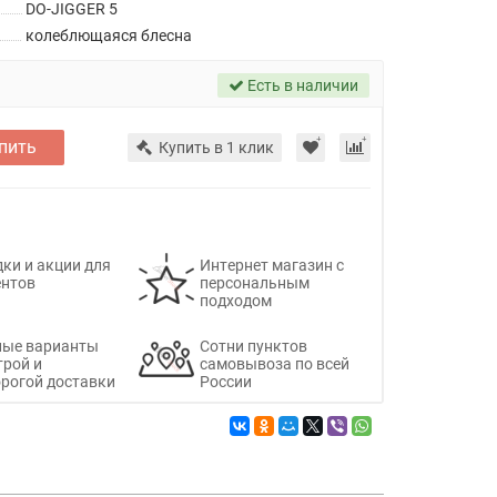
DO-JIGGER 5
колеблющаяся блесна
Есть в наличии
пить
Купить в 1 клик
ки и акции для
Интернет магазин с
ентов
персональным
подходом
ные варианты
Сотни пунктов
трой и
самовывоза по всей
рогой доставки
России