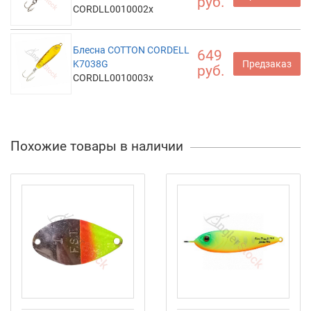
руб.
CORDLL0010002x
Блесна COTTON CORDELL
649
K7038G
Предзаказ
руб.
CORDLL0010003x
Похожие товары в наличии