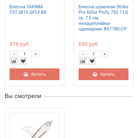
Блесна YAKIMA
Блесна шумовая Strike
FST.3815.GFCF.BX
Pro Killer Profy 75S 11,0
гр. 7,5 см.
незацепляйка-
одинарник #A178S-CP
578 руб.
690 руб.
-
-
+
+
Купить
Купить
Вы смотрели