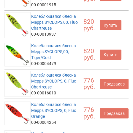
00-00001915
Колеблющаяся блесна
820
Mepps SYCLOPS,00, Fluo
Купить
руб.
Chartreuse
00-00013937
Колеблющаяся блесна
820
Mepps SYCLOPS,00,
Купить
руб.
Tiger/Gold
00-00004479
Колеблющаяся блесна
776
Mepps SYCLOPS, 0, Fluo
Предзаказ
руб.
Chartreuse
00-00016010
Колеблющаяся блесна
776
Mepps SYCLOPS, 0, Fluo
Предзаказ
руб.
Orange
00-00004254