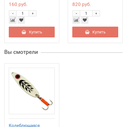
Chartreuse
160 руб.
820 руб.
-
-
+
+
Купить
Купить
Вы смотрели
Колеблющаяся