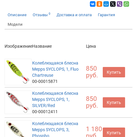
0
Описание
Отзывы
Доставка и оплата
Гарантия
Модели
Изображение
Название
Цена
Колеблющаяся блесна
850
Mepps SYCLOPS, 1, Fluo
Купить
руб.
Chartreuse
00-00015871
Колеблющаяся блесна
850
Mepps SYCLOPS, 1,
Купить
руб.
SILVER/Red
00-00012411
Колеблющаяся блесна
1 180
Mepps SYCLOPS, 3,
Купить
руб.
Phospho