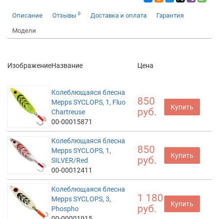
0
Описание
Отзывы
Доставка и оплата
Гарантия
Модели
Изображение
Название
Цена
Колеблющаяся блесна
850
Mepps SYCLOPS, 1, Fluo
Купить
руб.
Chartreuse
00-00015871
Колеблющаяся блесна
850
Mepps SYCLOPS, 1,
Купить
руб.
SILVER/Red
00-00012411
Колеблющаяся блесна
1 180
Mepps SYCLOPS, 3,
Купить
руб.
Phospho
00-00001915