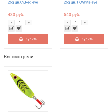
26g цв.09,Red eye
26g цв.17,White eye
430 руб.
540 руб.
-
-
+
+
Купить
Купить
Вы смотрели