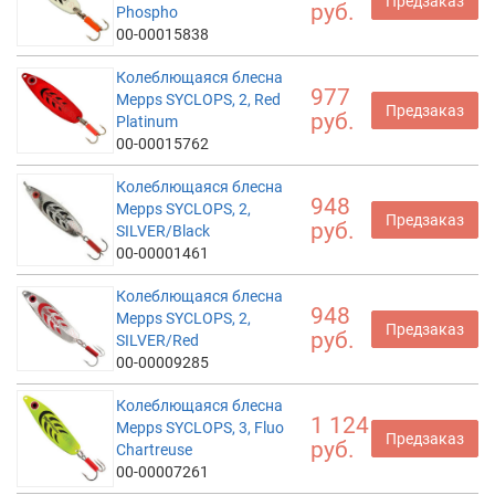
Предзаказ
руб.
Phospho
00-00015838
Колеблющаяся блесна
977
Mepps SYCLOPS, 2, Red
Предзаказ
руб.
Platinum
00-00015762
Колеблющаяся блесна
948
Mepps SYCLOPS, 2,
Предзаказ
руб.
SILVER/Black
00-00001461
Колеблющаяся блесна
948
Mepps SYCLOPS, 2,
Предзаказ
руб.
SILVER/Red
00-00009285
Колеблющаяся блесна
1 124
Mepps SYCLOPS, 3, Fluo
Предзаказ
руб.
Chartreuse
00-00007261