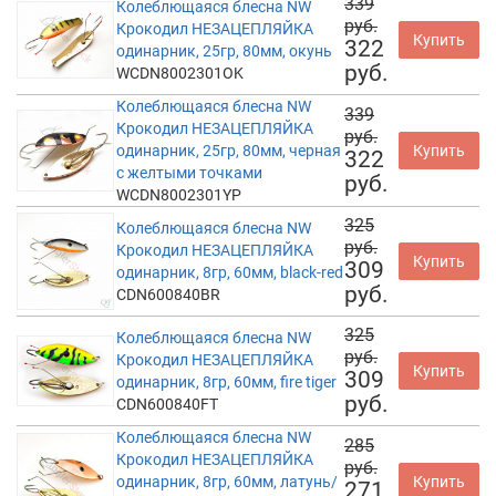
339
Колеблющаяся блесна NW
руб.
Крокодил НЕЗАЦЕПЛЯЙКА
Купить
322
одинарник, 25гр, 80мм, окунь
руб.
WCDN8002301OK
Колеблющаяся блесна NW
339
Крокодил НЕЗАЦЕПЛЯЙКА
руб.
одинарник, 25гр, 80мм, черная
Купить
322
с желтыми точками
руб.
WCDN8002301YP
325
Колеблющаяся блесна NW
руб.
Крокодил НЕЗАЦЕПЛЯЙКА
Купить
309
одинарник, 8гр, 60мм, black-red
руб.
CDN600840BR
325
Колеблющаяся блесна NW
руб.
Крокодил НЕЗАЦЕПЛЯЙКА
Купить
309
одинарник, 8гр, 60мм, fire tiger
руб.
CDN600840FT
Колеблющаяся блесна NW
285
Крокодил НЕЗАЦЕПЛЯЙКА
руб.
одинарник, 8гр, 60мм, латунь/
Купить
271