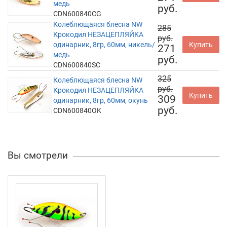
медь
руб.
CDN600840CG
Колеблющаяся блесна NW
285
Крокодил НЕЗАЦЕПЛЯЙКА
руб.
одинарник, 8гр, 60мм, никель/
Купить
271
медь
руб.
CDN600840SC
325
Колеблющаяся блесна NW
руб.
Крокодил НЕЗАЦЕПЛЯЙКА
Купить
309
одинарник, 8гр, 60мм, окунь
руб.
CDN600840OK
Вы смотрели