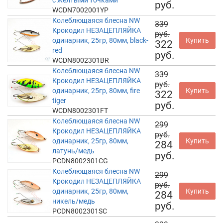
руб.
WCDN7002001YP
Колеблющаяся блесна NW
339
Крокодил НЕЗАЦЕПЛЯЙКА
руб.
одинарник, 25гр, 80мм, black-
Купить
322
red
руб.
WCDN8002301BR
Колеблющаяся блесна NW
339
Крокодил НЕЗАЦЕПЛЯЙКА
руб.
одинарник, 25гр, 80мм, fire
Купить
322
tiger
руб.
WCDN8002301FT
Колеблющаяся блесна NW
299
Крокодил НЕЗАЦЕПЛЯЙКА
руб.
одинарник, 25гр, 80мм,
Купить
284
латунь/медь
руб.
PCDN8002301CG
Колеблющаяся блесна NW
299
Крокодил НЕЗАЦЕПЛЯЙКА
руб.
одинарник, 25гр, 80мм,
Купить
284
никель/медь
руб.
PCDN8002301SC