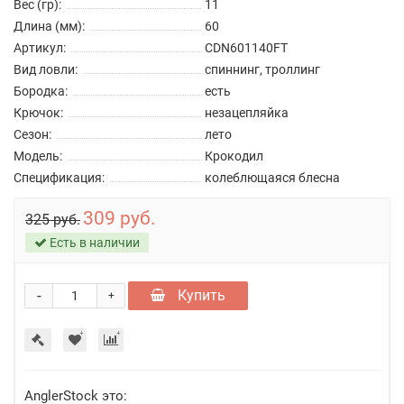
Вес (гр):
11
Длина (мм):
60
Артикул:
CDN601140FT
Вид ловли:
спиннинг, троллинг
Бородка:
есть
Крючок:
незацепляйка
Сезон:
лето
Модель:
Крокодил
Спецификация:
колеблющаяся блесна
309 руб.
325 руб.
Есть в наличии
-
Купить
+
AnglerStock это: