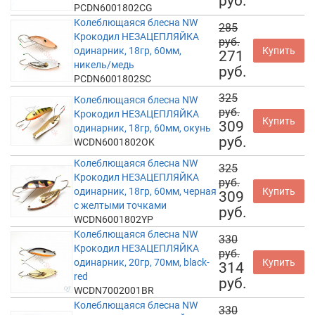
руб.
PCDN6001802CG
Колеблющаяся блесна NW
285
Крокодил НЕЗАЦЕПЛЯЙКА
руб.
одинарник, 18гр, 60мм,
Купить
271
никель/медь
руб.
PCDN6001802SC
325
Колеблющаяся блесна NW
руб.
Крокодил НЕЗАЦЕПЛЯЙКА
Купить
309
одинарник, 18гр, 60мм, окунь
руб.
WCDN6001802OK
Колеблющаяся блесна NW
325
Крокодил НЕЗАЦЕПЛЯЙКА
руб.
одинарник, 18гр, 60мм, черная
Купить
309
с желтыми точками
руб.
WCDN6001802YP
Колеблющаяся блесна NW
330
Крокодил НЕЗАЦЕПЛЯЙКА
руб.
одинарник, 20гр, 70мм, black-
Купить
314
red
руб.
WCDN7002001BR
Колеблющаяся блесна NW
330