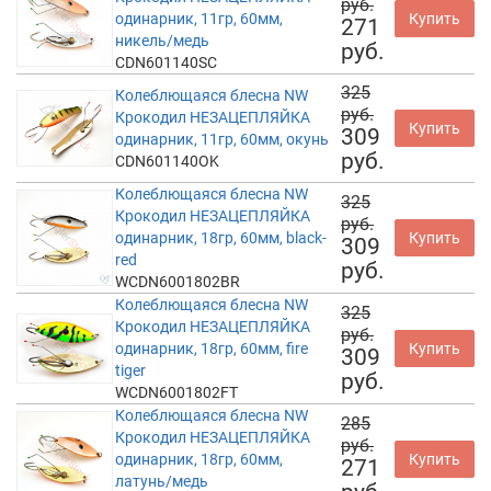
руб.
одинарник, 11гр, 60мм,
Купить
271
никель/медь
руб.
CDN601140SC
325
Колеблющаяся блесна NW
руб.
Крокодил НЕЗАЦЕПЛЯЙКА
Купить
309
одинарник, 11гр, 60мм, окунь
руб.
CDN601140OK
Колеблющаяся блесна NW
325
Крокодил НЕЗАЦЕПЛЯЙКА
руб.
одинарник, 18гр, 60мм, black-
Купить
309
red
руб.
WCDN6001802BR
Колеблющаяся блесна NW
325
Крокодил НЕЗАЦЕПЛЯЙКА
руб.
одинарник, 18гр, 60мм, fire
Купить
309
tiger
руб.
WCDN6001802FT
Колеблющаяся блесна NW
285
Крокодил НЕЗАЦЕПЛЯЙКА
руб.
одинарник, 18гр, 60мм,
Купить
271
латунь/медь