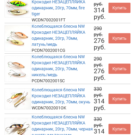
Крокодил НЕЗАЦЕПЛЯЙКА
руб.
одинарник, 20гр, 70мм, fire
Купить
314
tiger
руб.
WCDN7002001FT
Колеблющаяся блесна NW
290
Крокодил НЕЗАЦЕПЛЯЙКА
руб.
одинарник, 20гр, 70мм,
Купить
276
латунь/медь
руб.
PCDN7002001CG
Колеблющаяся блесна NW
290
Крокодил НЕЗАЦЕПЛЯЙКА
руб.
одинарник, 20гр, 70мм,
Купить
276
никель/медь
руб.
PCDN7002001SC
330
Колеблющаяся блесна NW
руб.
Крокодил НЕЗАЦЕПЛЯЙКА
Купить
314
одинарник, 20гр, 70мм, окунь
руб.
WCDN7002001OK
Колеблющаяся блесна NW
330
Крокодил НЕЗАЦЕПЛЯЙКА
руб.
одинарник, 20гр, 70мм, черная
Купить
314
с желтыми точками