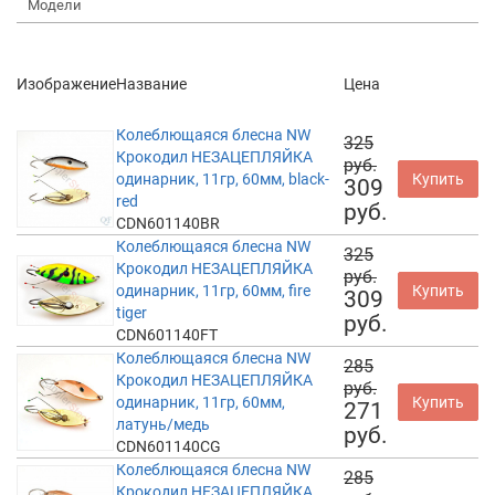
Модели
Изображение
Название
Цена
Колеблющаяся блесна NW
325
Крокодил НЕЗАЦЕПЛЯЙКА
руб.
одинарник, 11гр, 60мм, black-
Купить
309
red
руб.
CDN601140BR
Колеблющаяся блесна NW
325
Крокодил НЕЗАЦЕПЛЯЙКА
руб.
одинарник, 11гр, 60мм, fire
Купить
309
tiger
руб.
CDN601140FT
Колеблющаяся блесна NW
285
Крокодил НЕЗАЦЕПЛЯЙКА
руб.
одинарник, 11гр, 60мм,
Купить
271
латунь/медь
руб.
CDN601140CG
Колеблющаяся блесна NW
285
Крокодил НЕЗАЦЕПЛЯЙКА