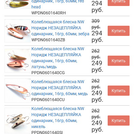
одинарник, 16гр, 60мм, red
Купить
294
head
руб.
WPDN0601640RH
309
Колеблющаяся блесна NW
руб.
Норидж НЕЗАЦЕПЛЯЙКА
Купить
294
одинарник, 16гр, 60мм, зебра
руб.
WPDN0601640ZB
Колеблющаяся блесна NW
262
Норидж НЕЗАЦЕПЛЯЙКА
руб.
одинарник, 16гр, 60мм,
Купить
249
латунь/медь
руб.
PPDN0601640CG
262
Колеблющаяся блесна NW
руб.
Норидж НЕЗАЦЕПЛЯЙКА
Купить
249
одинарник, 16гр, 60мм, медь
руб.
PPDN0601640CU
Колеблющаяся блесна NW
262
Норидж НЕЗАЦЕПЛЯЙКА
руб.
одинарник, 16гр, 60мм,
Купить
249
никель
руб.
PPDN0601640SI