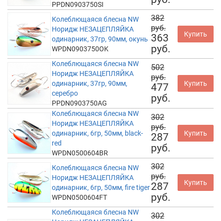
PPDN0903750SI
382
Колеблющаяся блесна NW
руб.
Норидж НЕЗАЦЕПЛЯЙКА
Купить
363
одинарник, 37гр, 90мм, окунь
руб.
WPDN0903750OK
Колеблющаяся блесна NW
502
Норидж НЕЗАЦЕПЛЯЙКА
руб.
одинарник, 37гр, 90мм,
Купить
477
серебро
руб.
PPDN0903750AG
Колеблющаяся блесна NW
302
Норидж НЕЗАЦЕПЛЯЙКА
руб.
одинарник, 6гр, 50мм, black-
Купить
287
red
руб.
WPDN0500604BR
302
Колеблющаяся блесна NW
руб.
Норидж НЕЗАЦЕПЛЯЙКА
Купить
287
одинарник, 6гр, 50мм, fire tiger
руб.
WPDN0500604FT
Колеблющаяся блесна NW
302