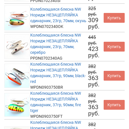
PPDN0702340SI
325
Колеблющаяся блесна NW
руб.
Норидж НЕЗАЦЕПЛЯЙКА
Купить
309
одинарник, 23гр, 70мм, окунь
руб.
WPDN0702340OK
Колеблющаяся блесна NW
445
Норидж НЕЗАЦЕПЛЯЙКА
руб.
одинарник, 23гр, 70мм,
Купить
423
серебро
руб.
PPDN0702340AG
Колеблющаяся блесна NW
382
Норидж НЕЗАЦЕПЛЯЙКА
руб.
одинарник, 37гр, 90мм, black-
Купить
363
red
руб.
WPDN0903750BR
Колеблющаяся блесна NW
382
Норидж НЕЗАЦЕПЛЯЙКА
руб.
одинарник, 37гр, 90мм, fire
Купить
363
tiger
руб.
WPDN0903750FT
Колеблющаяся блесна NW
382
Норидж НЕЗАЦЕПЛЯЙКА