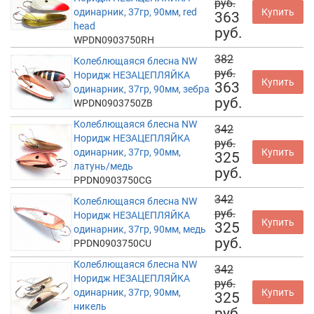
руб.
одинарник, 37гр, 90мм, red
Купить
363
head
руб.
WPDN0903750RH
382
Колеблющаяся блесна NW
руб.
Норидж НЕЗАЦЕПЛЯЙКА
Купить
363
одинарник, 37гр, 90мм, зебра
руб.
WPDN0903750ZB
Колеблющаяся блесна NW
342
Норидж НЕЗАЦЕПЛЯЙКА
руб.
одинарник, 37гр, 90мм,
Купить
325
латунь/медь
руб.
PPDN0903750CG
342
Колеблющаяся блесна NW
руб.
Норидж НЕЗАЦЕПЛЯЙКА
Купить
325
одинарник, 37гр, 90мм, медь
руб.
PPDN0903750CU
Колеблющаяся блесна NW
342
Норидж НЕЗАЦЕПЛЯЙКА
руб.
одинарник, 37гр, 90мм,
Купить
325
никель
руб.