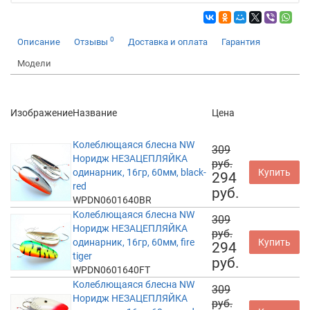
0
Описание
Отзывы
Доставка и оплата
Гарантия
Модели
Изображение
Название
Цена
Колеблющаяся блесна NW
309
Норидж НЕЗАЦЕПЛЯЙКА
руб.
одинарник, 16гр, 60мм, black-
Купить
294
red
руб.
WPDN0601640BR
Колеблющаяся блесна NW
309
Норидж НЕЗАЦЕПЛЯЙКА
руб.
одинарник, 16гр, 60мм, fire
Купить
294
tiger
руб.
WPDN0601640FT
Колеблющаяся блесна NW
309
Норидж НЕЗАЦЕПЛЯЙКА
руб.