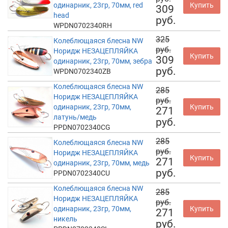
одинарник, 23гр, 70мм, red
Купить
309
head
руб.
WPDN0702340RH
325
Колеблющаяся блесна NW
руб.
Норидж НЕЗАЦЕПЛЯЙКА
Купить
309
одинарник, 23гр, 70мм, зебра
руб.
WPDN0702340ZB
Колеблющаяся блесна NW
285
Норидж НЕЗАЦЕПЛЯЙКА
руб.
одинарник, 23гр, 70мм,
Купить
271
латунь/медь
руб.
PPDN0702340CG
285
Колеблющаяся блесна NW
руб.
Норидж НЕЗАЦЕПЛЯЙКА
Купить
271
одинарник, 23гр, 70мм, медь
руб.
PPDN0702340CU
Колеблющаяся блесна NW
285
Норидж НЕЗАЦЕПЛЯЙКА
руб.
одинарник, 23гр, 70мм,
Купить
271
никель
руб.