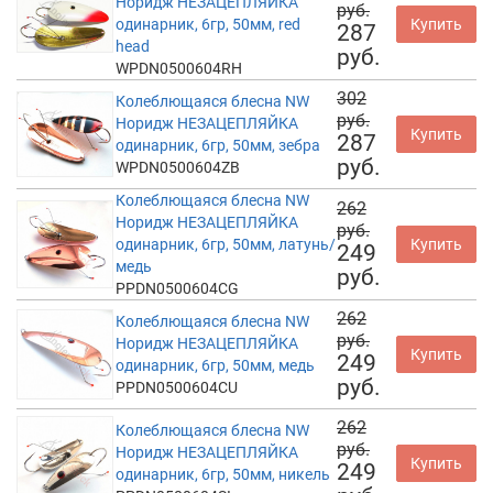
Норидж НЕЗАЦЕПЛЯЙКА
руб.
одинарник, 6гр, 50мм, red
Купить
287
head
руб.
WPDN0500604RH
302
Колеблющаяся блесна NW
руб.
Норидж НЕЗАЦЕПЛЯЙКА
Купить
287
одинарник, 6гр, 50мм, зебра
руб.
WPDN0500604ZB
Колеблющаяся блесна NW
262
Норидж НЕЗАЦЕПЛЯЙКА
руб.
одинарник, 6гр, 50мм, латунь/
Купить
249
медь
руб.
PPDN0500604CG
262
Колеблющаяся блесна NW
руб.
Норидж НЕЗАЦЕПЛЯЙКА
Купить
249
одинарник, 6гр, 50мм, медь
руб.
PPDN0500604CU
262
Колеблющаяся блесна NW
руб.
Норидж НЕЗАЦЕПЛЯЙКА
Купить
249
одинарник, 6гр, 50мм, никель