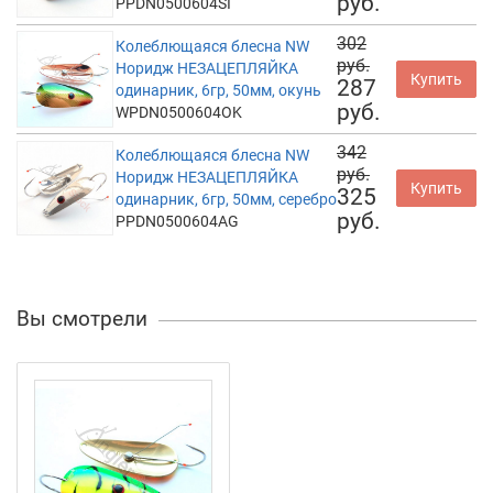
руб.
PPDN0500604SI
302
Колеблющаяся блесна NW
руб.
Норидж НЕЗАЦЕПЛЯЙКА
Купить
287
одинарник, 6гр, 50мм, окунь
руб.
WPDN0500604OK
342
Колеблющаяся блесна NW
руб.
Норидж НЕЗАЦЕПЛЯЙКА
Купить
325
одинарник, 6гр, 50мм, серебро
руб.
PPDN0500604AG
Вы смотрели