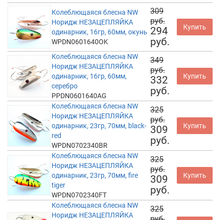
309
Колеблющаяся блесна NW
руб.
Норидж НЕЗАЦЕПЛЯЙКА
Купить
294
одинарник, 16гр, 60мм, окунь
руб.
WPDN0601640OK
Колеблющаяся блесна NW
349
Норидж НЕЗАЦЕПЛЯЙКА
руб.
одинарник, 16гр, 60мм,
Купить
332
серебро
руб.
PPDN0601640AG
Колеблющаяся блесна NW
325
Норидж НЕЗАЦЕПЛЯЙКА
руб.
одинарник, 23гр, 70мм, black-
Купить
309
red
руб.
WPDN0702340BR
Колеблющаяся блесна NW
325
Норидж НЕЗАЦЕПЛЯЙКА
руб.
одинарник, 23гр, 70мм, fire
Купить
309
tiger
руб.
WPDN0702340FT
Колеблющаяся блесна NW
325
Норидж НЕЗАЦЕПЛЯЙКА
руб.