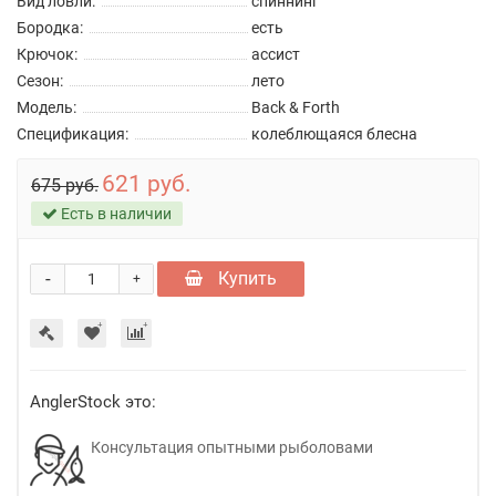
Вид ловли:
спиннинг
Бородка:
есть
Крючок:
ассист
Сезон:
лето
Модель:
Back & Forth
Спецификация:
колеблющаяся блесна
621 руб.
675 руб.
Есть в наличии
-
Купить
+
AnglerStock это:
Консультация опытными рыболовами