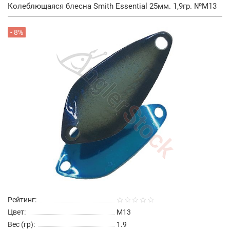
Колеблющаяся блесна Smith Essential 25мм. 1,9гр. №M13
- 8%
Рейтинг:
Цвет:
M13
Вес (гр):
1.9