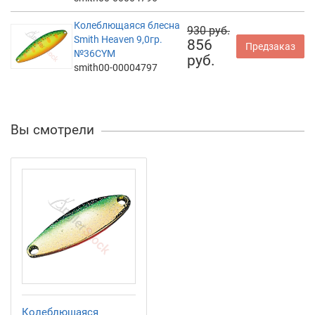
Колеблющаяся блесна
930 руб.
Smith Heaven 9,0гр.
856
Предзаказ
№36CYM
руб.
smith00-00004797
Вы смотрели
Колеблющаяся