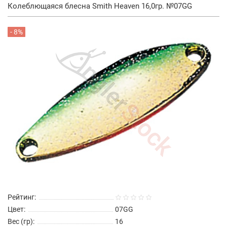
Колеблющаяся блесна Smith Heaven 16,0гр. №07GG
- 8%
Рейтинг:
Цвет:
07GG
Вес (гр):
16