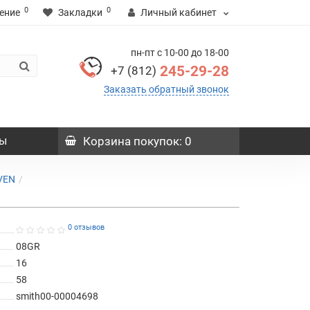
0
0
ение
Закладки
Личный кабинет
пн-пт с 10-00 до 18-00
245-29-28
+7 (812)
Заказать обратный звонок
ы
Корзина
покупок
: 0
VEN
0 отзывов
08GR
16
58
smith00-00004698