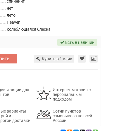
спиннинг
нет
лето
Heaven
колеблющаяся блесна
Есть в наличии
пить
Купить в 1 клик
ки и акции для
Интернет магазин с
ентов
персональным
подходом
ные варианты
Сотни пунктов
трой и
самовывоза по всей
рогой доставки
России