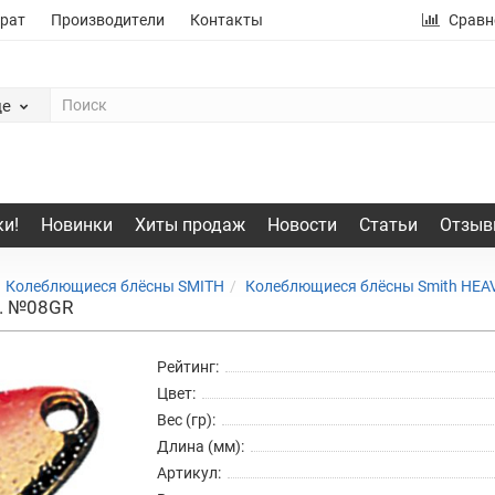
рат
Производители
Контакты
Сравн
де
и!
Новинки
Хиты продаж
Новости
Статьи
Отзыв
Колеблющиеся блёсны SMITH
Колеблющиеся блёсны Smith HEA
р. №08GR
Рейтинг:
Цвет:
Вес (гр):
Длина (мм):
Артикул: