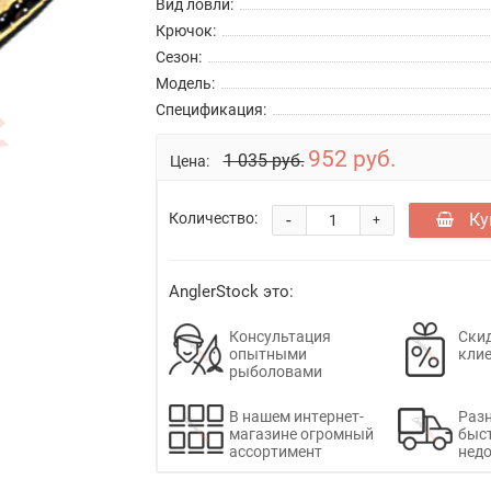
Вид ловли:
Крючок:
Сезон:
Модель:
Спецификация:
952 руб.
1 035 руб.
Цена:
-
Ку
Количество:
+
AnglerStock это:
Консультация
Скид
опытными
кли
рыболовами
В нашем интернет-
Раз
магазине огромный
быс
ассортимент
недо