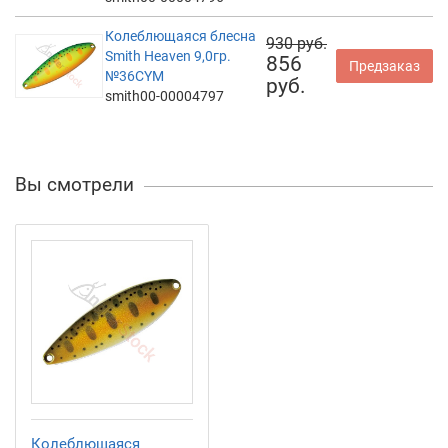
Колеблющаяся блесна
930 руб.
Smith Heaven 9,0гр.
856
Предзаказ
№36CYM
руб.
smith00-00004797
Вы смотрели
Колеблющаяся