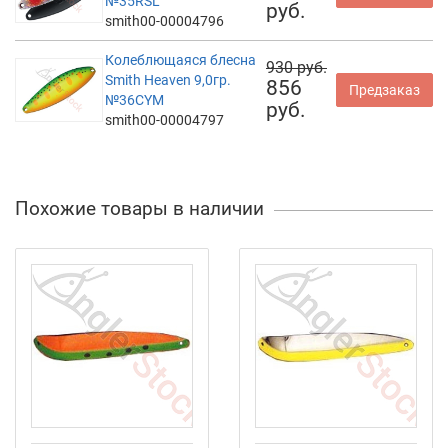
№35RSL
руб.
smith00-00004796
Колеблющаяся блесна
930 руб.
Smith Heaven 9,0гр.
856
Предзаказ
№36CYM
руб.
smith00-00004797
Похожие товары в наличии