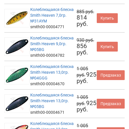
Колеблющаяся блесна
885 руб.
Smith Heaven 7,0гр.
814
Купить
№31AYM
руб.
smith00-00004771
Колеблющаяся блесна
930 руб.
Smith Heaven 9,0гр.
856
Купить
№05BG
руб.
smith00-00004782
Колеблющаяся блесна
1 005
Smith Heaven 13,0гр.
925
руб.
Предзаказ
№04GGG
руб.
smith00-00004670
Колеблющаяся блесна
1 005
Smith Heaven 13,0гр.
925
руб.
Предзаказ
№05BG
руб.
smith00-00004671
Колеблющаяся блесна
1 005