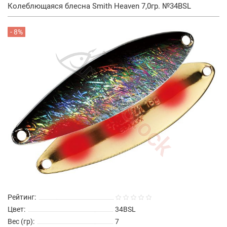
Колеблющаяся блесна Smith Heaven 7,0гр. №34BSL
- 8%
Рейтинг:
Цвет:
34BSL
Вес (гр):
7