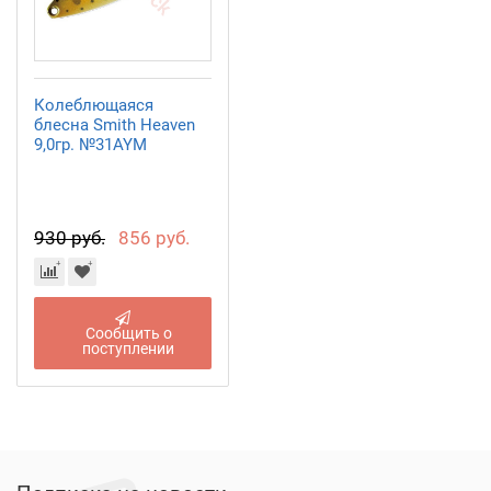
Колеблющаяся
блесна Smith Heaven
9,0гр. №31AYM
930 руб.
856 руб.
Сообщить о
поступлении