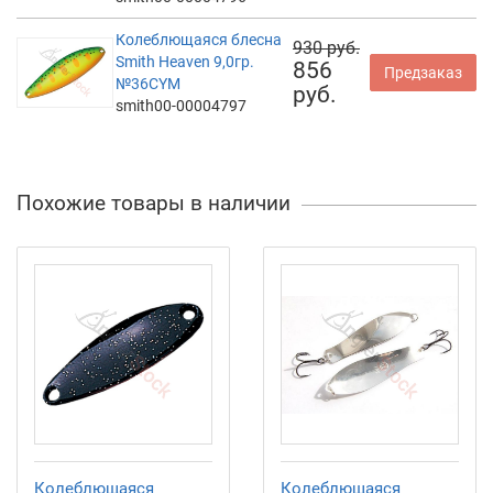
Колеблющаяся блесна
930 руб.
Smith Heaven 9,0гр.
856
Предзаказ
№36CYM
руб.
smith00-00004797
Похожие товары в наличии
Колеблющаяся
Колеблющаяся