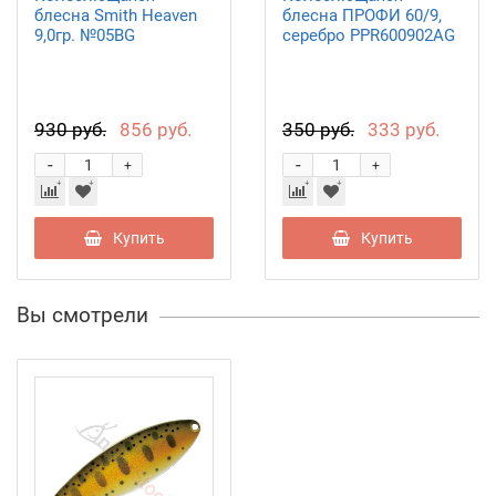
блесна Smith Heaven
блесна ПРОФИ 60/9,
9,0гр. №05BG
серебро PPR600902AG
930 руб.
856 руб.
350 руб.
333 руб.
-
-
+
+
Купить
Купить
Вы смотрели