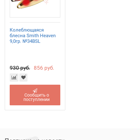
Колеблющаяся
блесна Smith Heaven
9,0гр. №34BSL
930 руб.
856 руб.
Сообщить о
поступлении