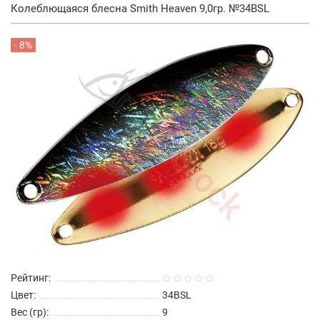
Колеблющаяся блесна Smith Heaven 9,0гр. №34BSL
- 8%
Рейтинг:
Цвет:
34BSL
Вес (гр):
9