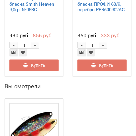
блесна Smith Heaven
блесна ПРОФИ 60/9,
9,0гр. №05BG
серебро PPR600902AG
930 руб.
856 руб.
350 руб.
333 руб.
-
-
+
+
Купить
Купить
Вы смотрели