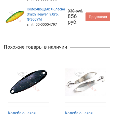
Колеблющаяся блесна
930 руб.
Smith Heaven 9,0гр.
856
Предзаказ
№36CYM
руб.
smith00-00004797
Похожие товары в наличии
Колеблющаяся
Колеблющаяся