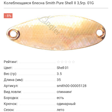
Колеблющаяся блесна Smith Pure Shell II 3,5гр. 01G
- 8%
Рейтинг:
Цвет:
Shell 01
Вес (гр):
3.5
Длина (мм):
35
Артикул:
smith00-00005128
Вид ловли:
спиннинг
Бородка:
есть
Крючок:
одинарный
Сезон:
лето