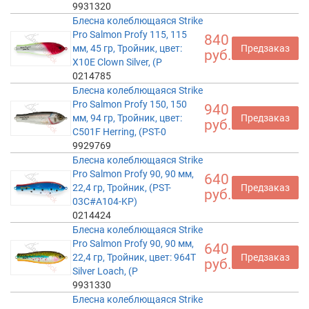
9931320
Блесна колеблющаяся Strike
Pro Salmon Profy 115, 115
840
мм, 45 гр, Тройник, цвет:
Предзаказ
руб.
X10E Clown Silver, (P
0214785
Блесна колеблющаяся Strike
Pro Salmon Profy 150, 150
940
мм, 94 гр, Тройник, цвет:
Предзаказ
руб.
C501F Herring, (PST-0
9929769
Блесна колеблющаяся Strike
Pro Salmon Profy 90, 90 мм,
640
22,4 гр, Тройник, (PST-
Предзаказ
руб.
03C#A104-KP)
0214424
Блесна колеблющаяся Strike
Pro Salmon Profy 90, 90 мм,
640
22,4 гр, Тройник, цвет: 964T
Предзаказ
руб.
Silver Loach, (P
9931330
Блесна колеблющаяся Strike