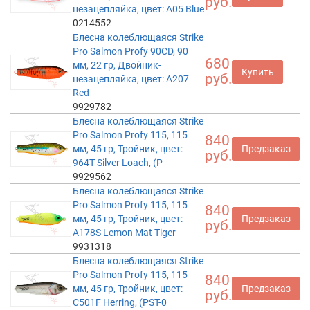
руб.
незацепляйка, цвет: A05 Blue
0214552
Блесна колеблющаяся Strike
Pro Salmon Profy 90CD, 90
680
мм, 22 гр, Двойник-
Купить
руб.
незацепляйка, цвет: A207
Red
9929782
Блесна колеблющаяся Strike
Pro Salmon Profy 115, 115
840
мм, 45 гр, Тройник, цвет:
Предзаказ
руб.
964T Silver Loach, (P
9929562
Блесна колеблющаяся Strike
Pro Salmon Profy 115, 115
840
мм, 45 гр, Тройник, цвет:
Предзаказ
руб.
A178S Lemon Mat Tiger
9931318
Блесна колеблющаяся Strike
Pro Salmon Profy 115, 115
840
мм, 45 гр, Тройник, цвет:
Предзаказ
руб.
C501F Herring, (PST-0