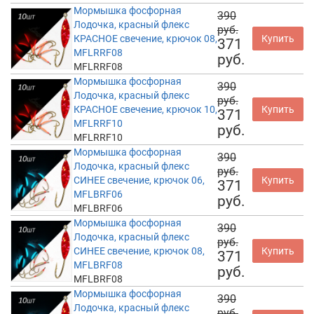
Мормышка фосфорная
390
Лодочка, красный флекс
руб.
КРАСНОЕ свечение, крючок 08,
Купить
371
MFLRRF08
руб.
MFLRRF08
Мормышка фосфорная
390
Лодочка, красный флекс
руб.
КРАСНОЕ свечение, крючок 10,
Купить
371
MFLRRF10
руб.
MFLRRF10
Мормышка фосфорная
390
Лодочка, красный флекс
руб.
СИНЕЕ свечение, крючок 06,
Купить
371
MFLBRF06
руб.
MFLBRF06
Мормышка фосфорная
390
Лодочка, красный флекс
руб.
СИНЕЕ свечение, крючок 08,
Купить
371
MFLBRF08
руб.
MFLBRF08
Мормышка фосфорная
390
Лодочка, красный флекс
руб.