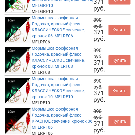
371
MFLGRF10
руб.
MFLGRF10
Мормышка фосфорная
390
Лодочка, красный флекс
руб.
КЛАССИЧЕСКОЕ свечение,
Купить
371
крючок 06, MFLRF06
руб.
MFLRF06
Мормышка фосфорная
390
Лодочка, красный флекс
руб.
КЛАССИЧЕСКОЕ свечение,
Купить
371
крючок 08, MFLRF08
руб.
MFLRF08
Мормышка фосфорная
390
Лодочка, красный флекс
руб.
КЛАССИЧЕСКОЕ свечение,
Купить
371
крючок 10, MFLRF10
руб.
MFLRF10
Мормышка фосфорная
390
Лодочка, красный флекс
руб.
КРАСНОЕ свечение, крючок 06,
Купить
371
MFLRRF06
руб.
MFLRRF06