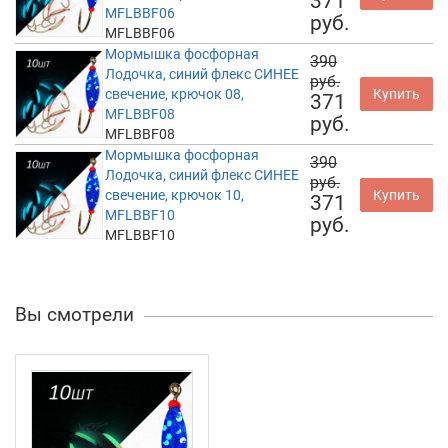
371
MFLBBF06
руб.
MFLBBF06
Мормышка фосфорная
390
Лодочка, синий флекс СИНЕЕ
руб.
свечение, крючок 08,
Купить
371
MFLBBF08
руб.
MFLBBF08
Мормышка фосфорная
390
Лодочка, синий флекс СИНЕЕ
руб.
свечение, крючок 10,
Купить
371
MFLBBF10
руб.
MFLBBF10
Вы смотрели