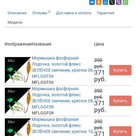
0
Описание
Отзывы
Доставка и оплата
Гарантия
Модели
Изображение
Название
Цена
Мормышка фосфорная
390
Лодочка, золотой флекс
руб.
ЗЕЛЁНОЕ свечение, крючок 06,
Купить
371
MFLGGF06
руб.
MFLGGF06
Мормышка фосфорная
390
Лодочка, золотой флекс
руб.
ЗЕЛЁНОЕ свечение, крючок 08,
Купить
371
MFLGGF08
руб.
MFLGGF08
Мормышка фосфорная
390
Лодочка, золотой флекс
руб.
ЗЕЛЁНОЕ свечение, крючок 10,
Купить
371