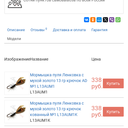
0
Описание
Отзывы
Доставка и оплата
Гарантия
Модели
Изображение
Название
Цена
Мормышка пуля Ленковка с
338
мухой золото 13 гр крючок AD
Купить
руб.
№1 L13AUM1
L13AUM1
Мормышка пуля Ленковка с
338
мухой золото 13 гр крючок
Купить
руб.
кованный №1 L13AUM1K
L13AUM1K