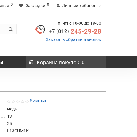
0
0
ение
Закладки
Личный кабинет
пн-пт с 10-00 до 18-00
245-29-28
+7 (812)
Заказать обратный звонок
ы
Корзина
покупок
: 0
0 отзывов
медь
13
25
L13CUM1K