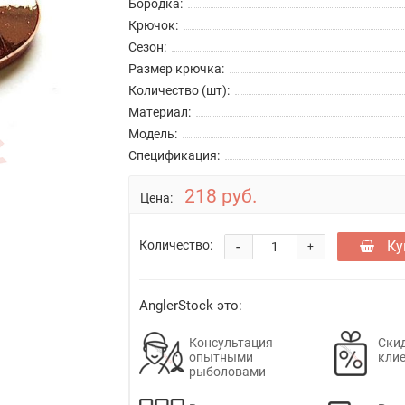
Бородка:
Крючок:
Сезон:
Размер крючка:
Количество (шт):
Материал:
Модель:
Спецификация:
218 руб.
Цена:
-
Ку
Количество:
+
AnglerStock это:
Консультация
Скид
опытными
кли
рыболовами