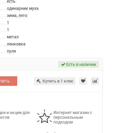
есть
одинарник муха
зима, лето
1
1
метал
ленковка
пуля
Есть в наличии
пить
Купить в 1 клик
ки и акции для
Интернет магазин с
ентов
персональным
подходом