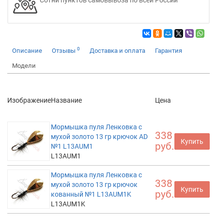
0
Описание
Отзывы
Доставка и оплата
Гарантия
Модели
Изображение
Название
Цена
Мормышка пуля Ленковка с
338
мухой золото 13 гр крючок AD
Купить
руб.
№1 L13AUM1
L13AUM1
Мормышка пуля Ленковка с
338
мухой золото 13 гр крючок
Купить
руб.
кованный №1 L13AUM1K
L13AUM1K