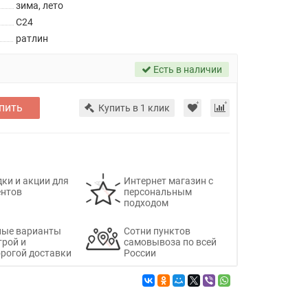
зима, лето
C24
ратлин
Есть в наличии
пить
Купить в 1 клик
ки и акции для
Интернет магазин с
ентов
персональным
подходом
ные варианты
Сотни пунктов
трой и
самовывоза по всей
рогой доставки
России