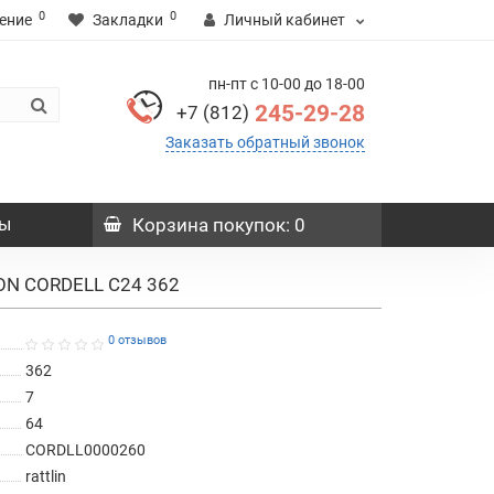
0
0
ение
Закладки
Личный кабинет
пн-пт с 10-00 до 18-00
245-29-28
+7 (812)
Заказать обратный звонок
ы
Корзина
покупок
: 0
ON CORDELL C24 362
0 отзывов
362
7
64
CORDLL0000260
rattlin