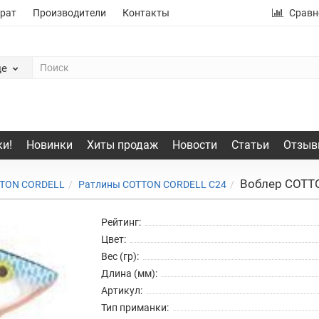
рат
Производители
Контакты
Сравн
де
и!
Новинки
Хиты продаж
Новости
Статьи
Отзыв
Воблер COTT
TTON CORDELL
Ратлины COTTON CORDELL C24
Рейтинг:
Цвет:
Вес (гр):
Длина (мм):
Артикул:
Тип приманки: