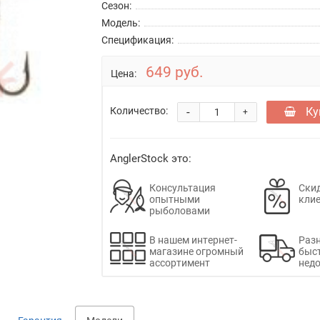
Сезон:
Модель:
Спецификация:
649 руб.
Цена:
-
Ку
Количество:
+
AnglerStock это:
Консультация
Скид
опытными
кли
рыболовами
В нашем интернет-
Раз
магазине огромный
быс
ассортимент
недо