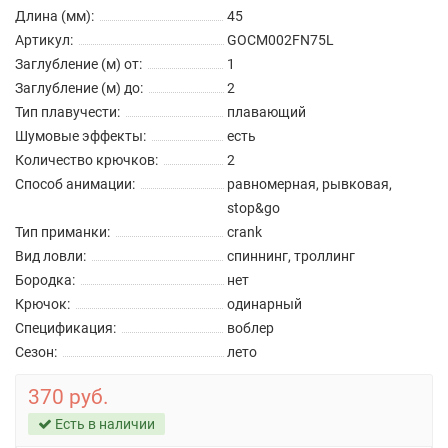
Длина (мм):
45
Артикул:
GOCM002FN75L
Заглубление (м) от:
1
Заглубление (м) до:
2
Тип плавучести:
плавающий
Шумовые эффекты:
есть
Количество крючков:
2
Способ анимации:
равномерная, рывковая,
stop&go
Тип приманки:
crank
Вид ловли:
спиннинг, троллинг
Бородка:
нет
Крючок:
одинарный
Спецификация:
воблер
Сезон:
лето
370 руб.
Есть в наличии