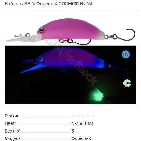
Воблер JSPIN Форель-X GOCM002FN75L
Рейтинг:
Цвет:
N-75(LUM)
Вес (гр):
5
Модель:
Форель-X