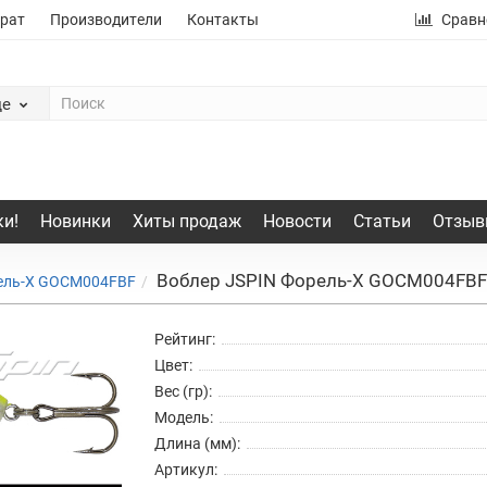
рат
Производители
Контакты
Сравн
де
и!
Новинки
Хиты продаж
Новости
Статьи
Отзыв
Воблер JSPIN Форель-X GOCM004FBF
ель-X GOCM004FBF
Рейтинг:
Цвет:
Вес (гр):
Модель:
Длина (мм):
Артикул: