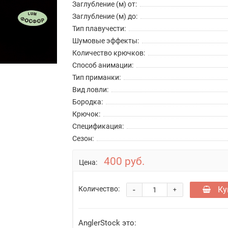
Заглубление (м) от:
Заглубление (м) до:
Тип плавучести:
Шумовые эффекты:
Количество крючков:
Способ анимации:
Тип приманки:
Вид ловли:
Бородка:
Крючок:
Спецификация:
Сезон:
400 руб.
Цена:
-
Ку
Количество:
+
AnglerStock это: