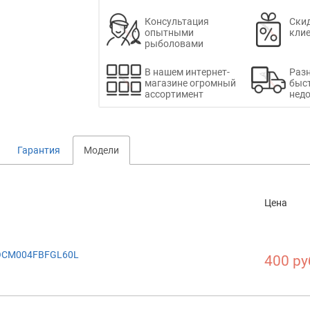
Консультация
Скид
опытными
кли
рыболовами
В нашем интернет-
Раз
магазине огромный
быс
ассортимент
недо
Гарантия
Модели
Цена
GOCM004FBFGL60L
400 ру