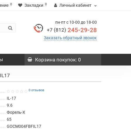
0
0
ение
Закладки
Личный кабинет
пн-пт с 10-00 до 18-00
245-29-28
+7 (812)
Заказать обратный звонок
ы
Корзина
покупок
: 0
IL17
0 отзывов
IL-17
9.6
Форель-X
65
GOCM004FBFIL17