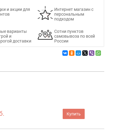
ки и акции для
Интернет магазин с
ентов
персональным
подходом
ные варианты
Сотни пунктов
трой и
самовывоза по всей
рогой доставки
России
б.
Купить