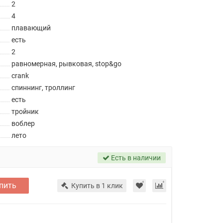
2
4
плавающий
есть
2
равномерная, рывковая, stop&go
crank
спиннинг, троллинг
есть
тройник
воблер
лето
Есть в наличии
пить
Купить в 1 клик