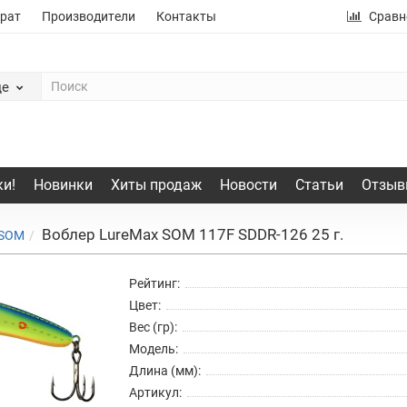
рат
Производители
Контакты
Сравн
де
и!
Новинки
Хиты продаж
Новости
Статьи
Отзыв
Воблер LureMax SOM 117F SDDR-126 25 г.
SOM
Рейтинг:
Цвет:
Вес (гр):
Модель:
Длина (мм):
Артикул: