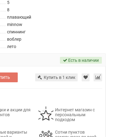
5
8
плавающий
minnow
спиннинг
воблер
лето
Есть в наличии
пить
Купить в 1 клик
ки и акции для
Интернет магазин с
ентов
персональным
подходом
ные варианты
Сотни пунктов
трой и
самовывоза по всей