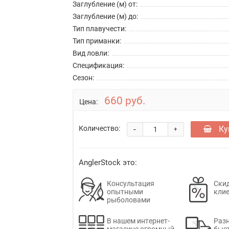
Заглубление (м) от:
Заглубление (м) до:
Тип плавучести:
Тип приманки:
Вид ловли:
Спецификация:
Сезон:
660 руб.
Цена:
-
Ку
Количество:
+
AnglerStock это:
Консультация
Скид
опытными
кли
рыболовами
В нашем интернет-
Раз
магазине огромный
быс