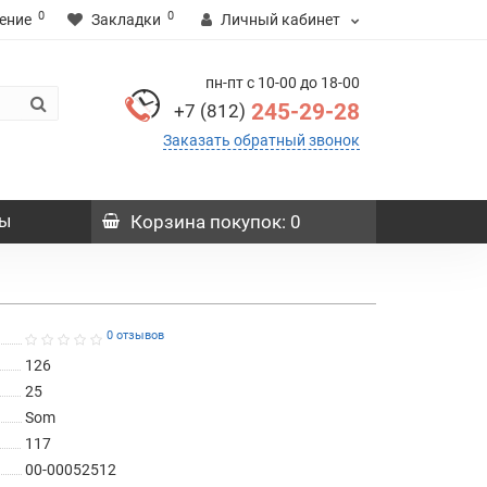
0
0
ение
Закладки
Личный кабинет
пн-пт с 10-00 до 18-00
245-29-28
+7 (812)
Заказать обратный звонок
ы
Корзина
покупок
: 0
0 отзывов
126
25
Som
117
00-00052512