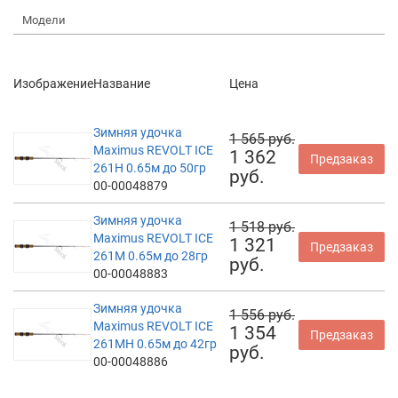
Модели
Изображение
Название
Цена
Зимняя удочка
1 565 руб.
Maximus REVOLT ICE
1 362
Предзаказ
261H 0.65м до 50гр
руб.
00-00048879
Зимняя удочка
1 518 руб.
Maximus REVOLT ICE
1 321
Предзаказ
261M 0.65м до 28гр
руб.
00-00048883
Зимняя удочка
1 556 руб.
Maximus REVOLT ICE
1 354
Предзаказ
261MH 0.65м до 42гр
руб.
00-00048886