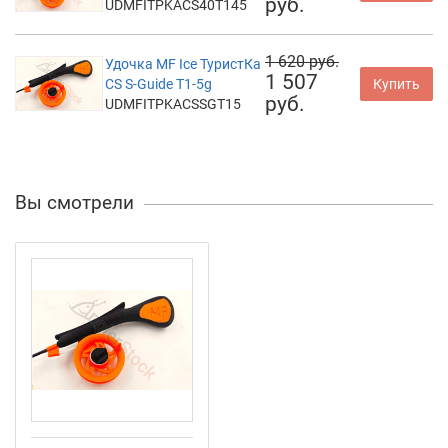
руб.
UDMFITPKACS40T145
1 620 руб.
Удочка MF Ice ТуристКа
1 507
CS S-Guide T1-5g
Купить
руб.
UDMFITPKACSSGT15
Вы смотрели