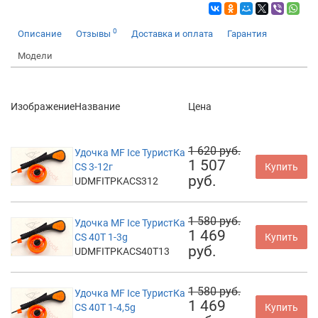
0
Описание
Отзывы
Доставка и оплата
Гарантия
Модели
Изображение
Название
Цена
1 620 руб.
Удочка MF Ice ТуристКа
1 507
CS 3-12г
Купить
руб.
UDMFITPKACS312
1 580 руб.
Удочка MF Ice ТуристКа
1 469
CS 40T 1-3g
Купить
руб.
UDMFITPKACS40T13
1 580 руб.
Удочка MF Ice ТуристКа
1 469
CS 40T 1-4,5g
Купить