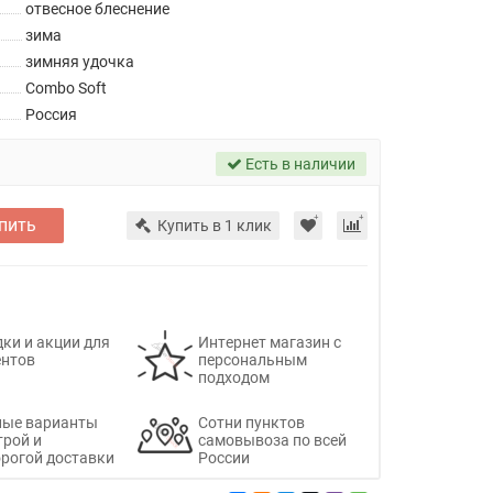
отвесное блеснение
зима
зимняя удочка
Combo Soft
Россия
Есть в наличии
пить
Купить в 1 клик
ки и акции для
Интернет магазин с
ентов
персональным
подходом
ные варианты
Сотни пунктов
трой и
самовывоза по всей
рогой доставки
России