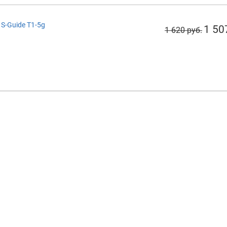
 S-Guide T1-5g
1 50
1 620 руб.