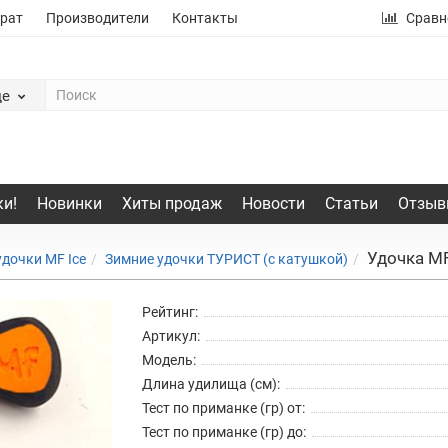
рат
Производители
Контакты
Сравн
де
и!
Новинки
Хиты продаж
Новости
Статьи
Отзыв
Удочка MF
удочки MF Ice
Зимние удочки ТУРИСТ (с катушкой)
Рейтинг:
Артикул:
Модель:
Длина удилища (см):
Тест по приманке (гр) от:
Тест по приманке (гр) до: