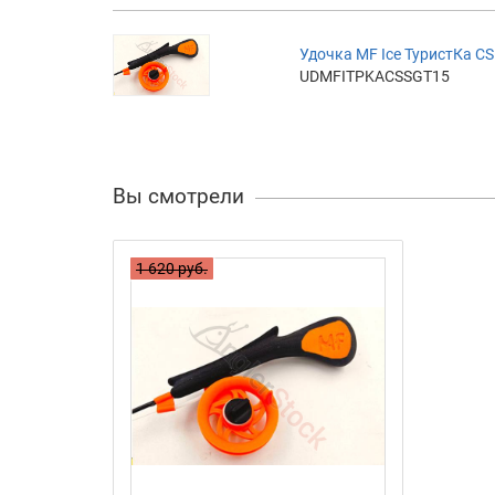
Удочка MF Ice ТуристКа CS
UDMFITPKACSSGT15
Вы смотрели
1 620 руб.