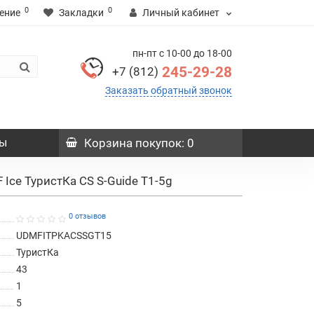
0
0
ение
Закладки
Личный кабинет
пн-пт с 10-00 до 18-00
245-29-28
+7 (812)
Заказать обратный звонок
ы
Корзина
покупок
: 0
 Ice ТуристКа CS S-Guide T1-5g
0 отзывов
UDMFITPKACSSGT15
ТуристКа
43
1
5