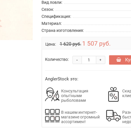
Вид ловли:
Сезон:
Спецификация:
Материал:
Страна изготовления:
1 507 руб.
1 620 руб.
Цена:
-
Ку
Количество:
+
AnglerStock это:
Консультация
Скид
опытными
кли
рыболовами
В нашем интернет-
Раз
магазине огромный
быс
ассортимент
недо