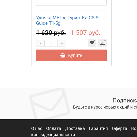
Удочка MF Ice ТуристКа CS S-
Guide T1-5g
1 620 руб.
1 507 руб.
-
+
Купить
Подписк
Будьте в курсе новых акций и 
О нас
Оплата
Доставка
Гарантия
Оферта
Во
конфиденциальности