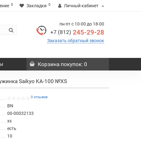
0
0
ение
Закладки
Личный кабинет
пн-пт с 10-00 до 18-00
245-29-28
+7 (812)
Заказать обратный звонок
ы
Корзина
покупок
: 0
ужинка Saikyo KA-100 №XS
0 отзывов
BN
00-00032133
xs
есть
10