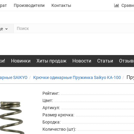
рат
Производители
Контакты
Сравн
де
и!
Новинки
Хиты продаж
Новости
Статьи
Отзыв
Пр
арные SAIKYO
Крючки одинарные Пружинка Saikyo KA-100
Рейтинг:
Цвет:
Артикул:
Размер крючка:
Бородка:
Количество (шт):