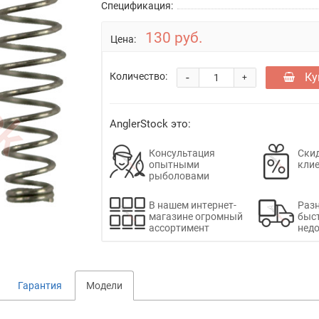
Спецификация:
130 руб.
Цена:
-
Ку
Количество:
+
AnglerStock это:
Консультация
Скид
опытными
кли
рыболовами
В нашем интернет-
Раз
магазине огромный
быс
ассортимент
недо
Гарантия
Модели