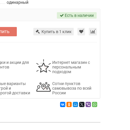
одинарный
Есть в наличии
пить
Купить в 1 клик
ки и акции для
Интернет магазин с
ентов
персональным
подходом
ные варианты
Сотни пунктов
трой и
самовывоза по всей
рогой доставки
России