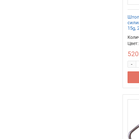
Штоп
сили
15g, 
Колич
Цвет:
520
-