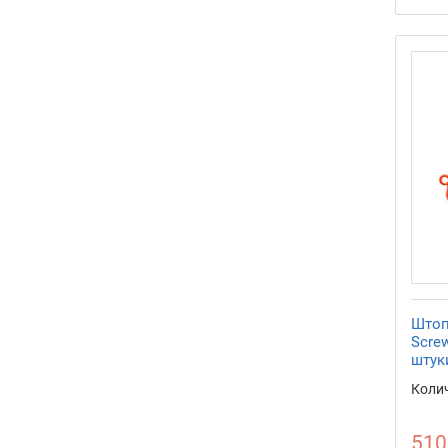
Штоп
Screw
штук
Колич
510