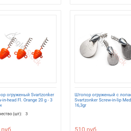
ор огруженый Svartzonker
Штопор огруженый с лопа
-in-head Fl. Orange 20 g - 3
Svartzonker Screw-in-lip Me
и
16,3gr
ество (шт):
3
 руб.
510 руб.