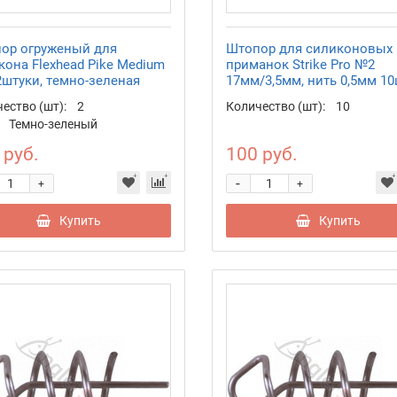
ор огруженый для
Штопор для силиконовых
кона Flexhead Pike Medium
приманок Strike Pro №2
2штуки, темно-зеленая
17мм/3,5мм, нить 0,5мм 10
ество (шт):
2
Количество (шт):
10
Темно-зеленый
 руб.
100 руб.
-
+
+
Купить
Купить