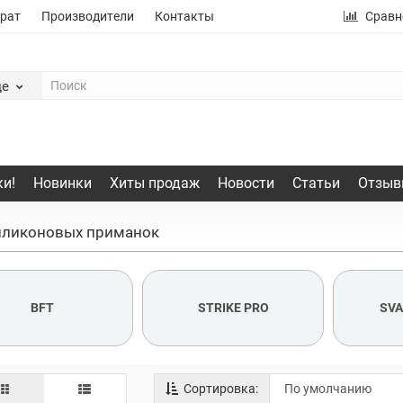
рат
Производители
Контакты
Сравн
де
и!
Новинки
Хиты продаж
Новости
Статьи
Отзыв
иликоновых приманок
BFT
STRIKE PRO
SV
Сортировка: