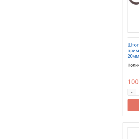
Штоп
прим
20мм
Колич
100
-