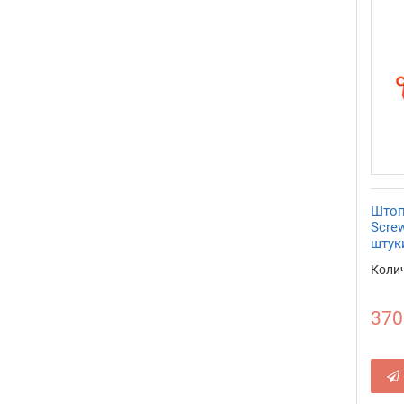
Штоп
Screw
штук
Колич
370