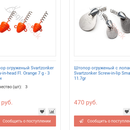
ор огруженый Svartzonker
Штопор огруженый с лопа
-in-head Fl. Orange 7 g - 3
Svartzonker Screw-in-lip Sma
и
11.7gr
ество (шт):
3
 руб.
470 руб.
Сообщить о поступлении
Сообщить о поступле