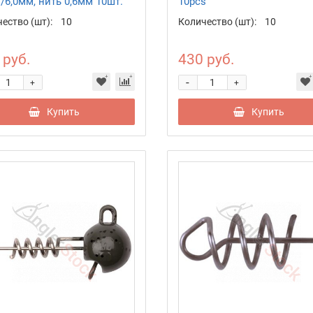
/6,0мм, нить 0,6мм 10шт.
10pcs
ество (шт):
10
Количество (шт):
10
 руб.
430 руб.
-
+
+
Купить
Купить