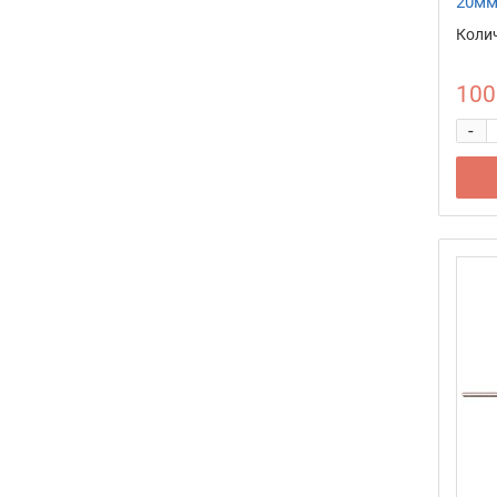
20мм
Колич
100
-