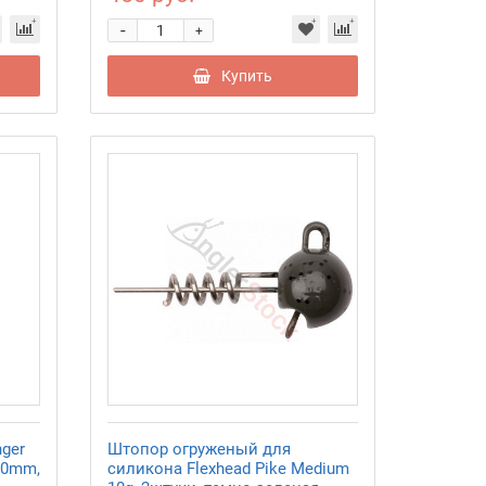
-
+
Купить
ger
Штопор огруженый для
30mm,
силикона Flexhead Pike Medium