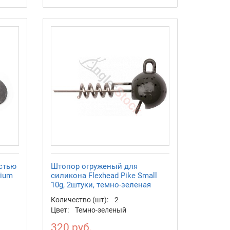
стью
Штопор огруженый для
dium
силикона Flexhead Pike Small
10g, 2штуки, темно-зеленая
Количество (шт):
2
Цвет:
Темно-зеленый
320 руб.