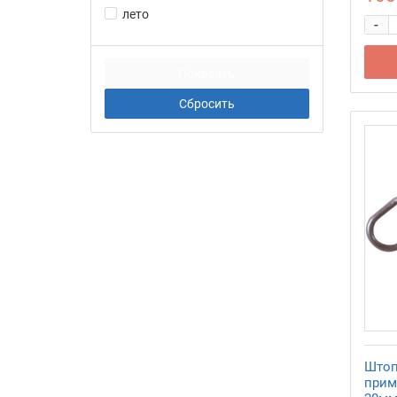
лето
-
Штоп
прим