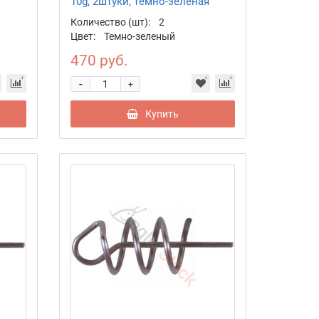
10g, 2штуки, темно-зеленая
Количество (шт):
2
Цвет:
Темно-зеленый
470 руб.
-
+
Купить