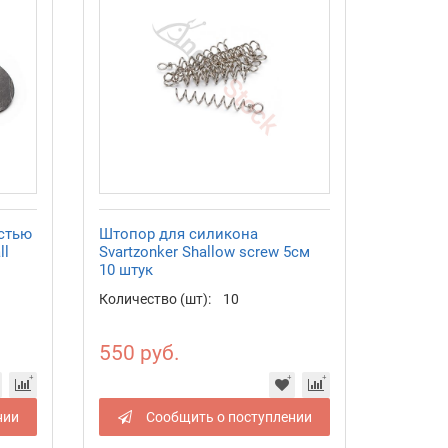
стью
Штопор для силикона
ll
Svartzonker Shallow screw 5см
10 штук
Количество (шт):
10
550 руб.
нии
Сообщить о поступлении