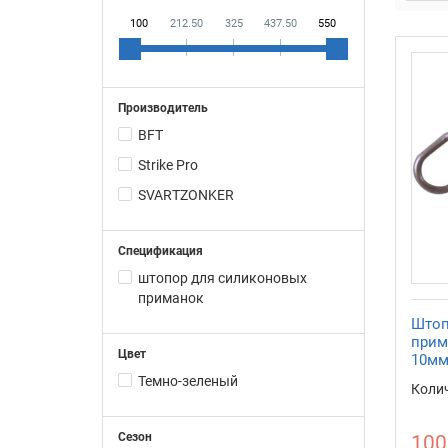
100
212.50
325
437.50
550
Производитель
BFT
Strike Pro
SVARTZONKER
Спецификация
штопор для силиконовых
приманок
Штоп
прим
Цвет
10мм
Темно-зеленый
Колич
Сезон
100