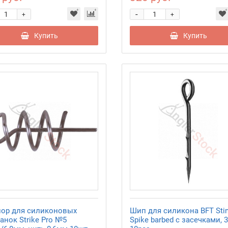
-
+
+
Купить
Купить
ор для силиконовых
Шип для силикона BFT Stin
анок Strike Pro №5
Spike barbed с засечками, 